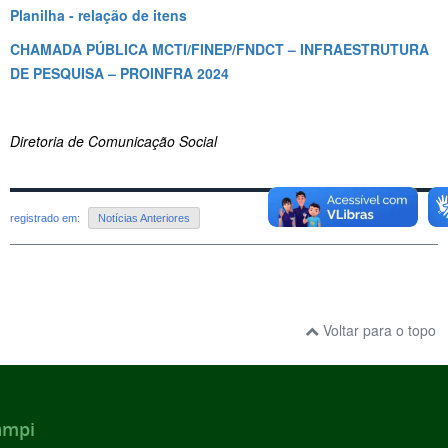
Planilha - relação de itens
CHAMADA PÚBLICA MCTI/FINEP/FNDCT – INFRAESTRUTURA
DE PESQUISA – PROINFRA 2024
Diretoria de Comunicação Social
registrado em:
Notícias Anteriores
Voltar para o topo
ampi