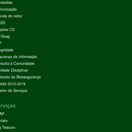
missões
municação
nda do reitor
ASS
ições CS
I/Suap
P
egridade
urança da Informação
nsulta à Comunidade
vidade Disciplinar
tocolo de Biossegurança
stão 2012-2019
etim de Serviços
rviços
AP
ntato
g Tesouro