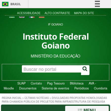
BRASIL
Simplifique!
ACESSIBILIDADE
ALTO CONTRASTE
MAPA DO SITE
Comunica BR
IF GOIANO
Participe
Instituto Federal
Acesso à informação
Goiano
Legislação
Canais
MINISTÉRIO DA EDUCAÇÃO
SUAP
Contato
Pag Tesouro
Biblioteca
AVA -
Moodle
Documentos
Sistema de eventos
Periódicos
Ouvidoria
PÁGINA INICIAL
>
ÚLTIMAS NOTÍCIAS
>
DIVULGADAS PROPOSTAS HOMOLOGADAS
PARA CHAMADA PÚBLICA DE PROJETOS PARA INFRAESTRUTURA DE PESQUISA
MENU