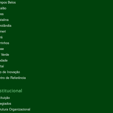
mpos Belos
alão
res
stalina
rolândia
meri
rá
rinhos
sse
 Verde
ndade
taí
o de Inovação
tro de Referência
stitucional
tituição
egiados
rutura Organizacional