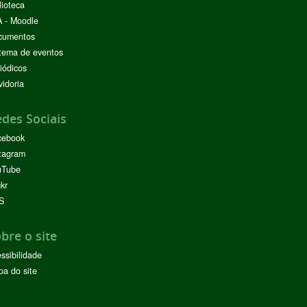
lioteca
 - Moodle
cumentos
tema de eventos
iódicos
idoria
des Sociais
cebook
tagram
uTube
ckr
S
bre o site
ssibilidade
a do site