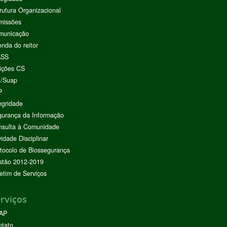
rutura Organizacional
missões
municação
nda do reitor
ASS
ições CS
I/Suap
P
egridade
urança da Informação
nsulta à Comunidade
vidade Disciplinar
tocolo de Biossegurança
stão 2012-2019
etim de Serviços
rviços
AP
ntato