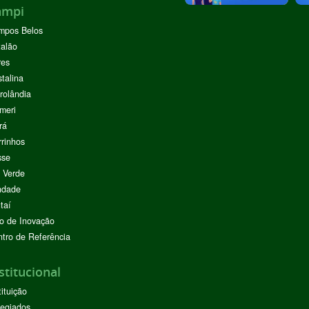
ampi
mpos Belos
alão
res
stalina
rolândia
meri
rá
rinhos
sse
 Verde
ndade
taí
o de Inovação
tro de Referência
stitucional
tituição
egiados