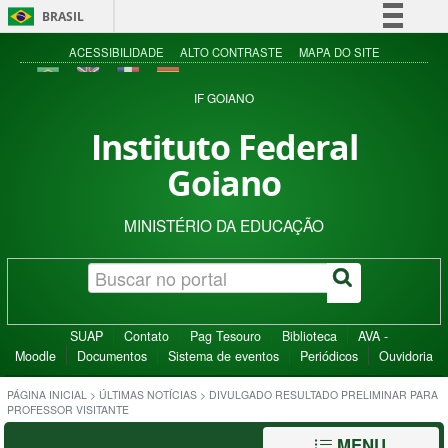
BRASIL
Simplifique!
ACESSIBILIDADE
ALTO CONTRASTE
MAPA DO SITE
Comunica BR
IF GOIANO
Participe
Instituto Federal
Acesso à informação
Goiano
Legislação
Canais
MINISTÉRIO DA EDUCAÇÃO
SUAP
Contato
Pag Tesouro
Biblioteca
AVA -
Moodle
Documentos
Sistema de eventos
Periódicos
Ouvidoria
PÁGINA INICIAL
>
ÚLTIMAS NOTÍCIAS
>
DIVULGADO RESULTADO PRELIMINAR PARA
PROFESSOR VISITANTE
MENU