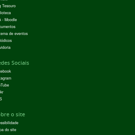
g Tesouro
lioteca
 - Moodle
cumentos
tema de eventos
iódicos
idoria
des Sociais
cebook
tagram
uTube
ckr
S
bre o site
ssibilidade
a do site