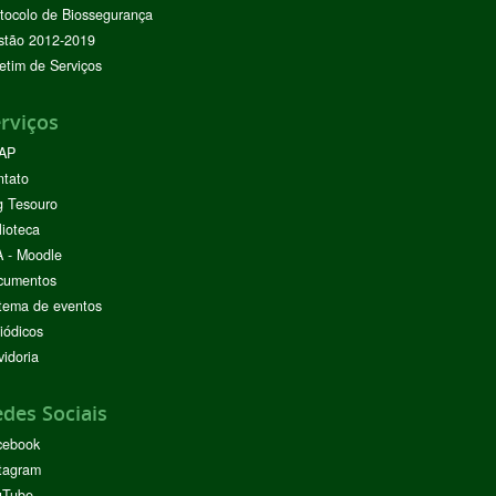
tocolo de Biossegurança
stão 2012-2019
etim de Serviços
rviços
AP
ntato
g Tesouro
lioteca
 - Moodle
cumentos
tema de eventos
iódicos
idoria
des Sociais
cebook
tagram
uTube