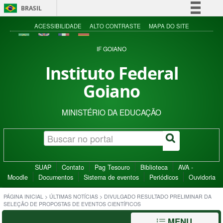
BRASIL
Simplifique!
ACESSIBILIDADE
ALTO CONTRASTE
MAPA DO SITE
Comunica BR
IF GOIANO
Participe
Instituto Federal
Acesso à informação
Goiano
Legislação
Canais
MINISTÉRIO DA EDUCAÇÃO
SUAP
Contato
Pag Tesouro
Biblioteca
AVA -
Moodle
Documentos
Sistema de eventos
Periódicos
Ouvidoria
PÁGINA INICIAL
>
ÚLTIMAS NOTÍCIAS
>
DIVULGADO RESULTADO PRELIMINAR DA
SELEÇÃO DE PROPOSTAS DE EVENTOS CIENTÍFICOS
MENU