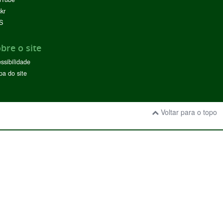
ckr
S
bre o site
ssibilidade
a do site
Voltar para o topo