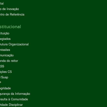
taí
o de Inovação
tro de Referência
stitucional
tituição
egiados
rutura Organizacional
missões
municação
nda do reitor
ASS
ições CS
I/Suap
P
egridade
urança da Informação
nsulta à Comunidade
vidade Disciplinar