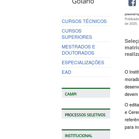
powered b
Publicado
CURSOS TÉCNICOS
de 2025,
CURSOS
SUPERIORES
Seleç
MESTRADOS E
matri
DOUTORADOS
reali
ESPECIALIZAÇÕES
EAD
O Insti
moradi
desenv
devem s
CAMPI
O edita
e Ceres
PROCESSOS SELETIVOS
referên
para in
INSTITUCIONAL