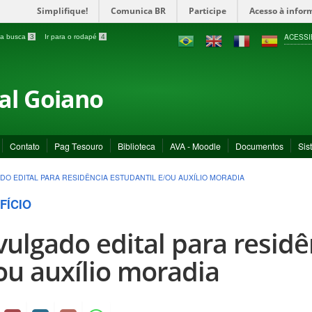
Simplifique!
Comunica BR
Participe
Acesso à infor
ACESSI
a a busca
3
Ir para o rodapé
4
ral Goiano
Contato
Pag Tesouro
Biblioteca
AVA - Moodle
Documentos
Sis
DO EDITAL PARA RESIDÊNCIA ESTUDANTIL E/OU AUXÍLIO MORADIA
FÍCIO
vulgado edital para residê
ou auxílio moradia