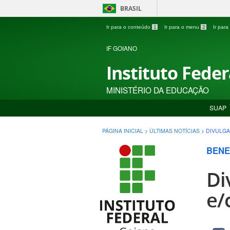
BRASIL
Ir para o conteúdo
1
Ir para o menu
2
Ir par
IF GOIANO
Instituto Fede
MINISTÉRIO DA EDUCAÇÃO
SUAP
PÁGINA INICIAL
>
ÚLTIMAS NOTÍCIAS
>
DIVULGA
BENE
Di
e/