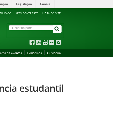
mação
Legislação
Canais
BILIDADE
ALTO CONTRASTE
MAPA DO SITE
tema de eventos
Periódicos
Ouvidoria
ncia estudantil