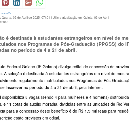
y
social2s
: Quarta, 02 de Abril de 2025, 07h01
|
Última atualização em Quinta, 03 de Abril
 12h43
ão é destinada à estudantes estrangeiros em nível de m
culados nos Programas de Pós-Graduação (PPGSS) do IF
zadas no período de
4 a 21 de abril.
tuto Federal Goiano (IF Goiano) divulga edital de concessão de provime
a. A seleção é destinada à estudantes estrangeiros em nível de mest
olvimento regularmente matriculados nos Programas de Pós-Graduaçã
e inscrever no período de 4 a 21 de abril, pela internet.
l disponibiliza 8 vagas (sendo 4 para mulheres e 4 homens) distribuíd
, e 11 cotas de auxílio moradia, divididas entre as unidades de Rio Ve
cia para a concessão deste benefício é de R$ 1,5 mil reais para resid
scrição estão previstos em edital.