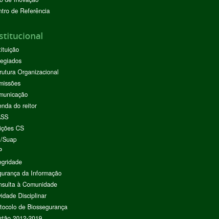
tro de Referência
stitucional
tituição
egiados
rutura Organizacional
missões
municação
nda do reitor
ASS
ições CS
I/Suap
P
egridade
urança da Informação
nsulta à Comunidade
vidade Disciplinar
tocolo de Biossegurança
stão 2012-2019