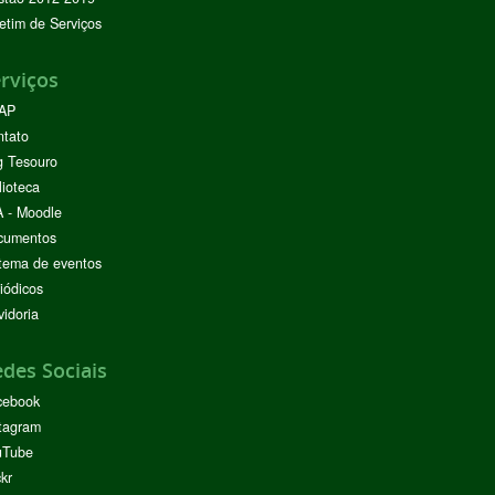
etim de Serviços
rviços
AP
ntato
g Tesouro
lioteca
 - Moodle
cumentos
tema de eventos
iódicos
idoria
des Sociais
cebook
tagram
uTube
ckr