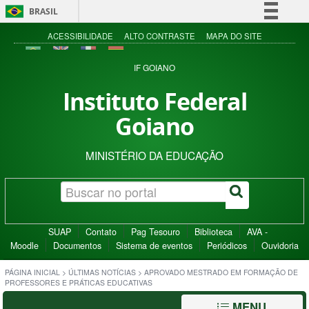
BRASIL
Simplifique!
ACESSIBILIDADE
ALTO CONTRASTE
MAPA DO SITE
Comunica BR
IF GOIANO
Participe
Instituto Federal
Acesso à informação
Goiano
Legislação
Canais
MINISTÉRIO DA EDUCAÇÃO
SUAP
Contato
Pag Tesouro
Biblioteca
AVA -
Moodle
Documentos
Sistema de eventos
Periódicos
Ouvidoria
PÁGINA INICIAL
>
ÚLTIMAS NOTÍCIAS
>
APROVADO MESTRADO EM FORMAÇÃO DE
PROFESSORES E PRÁTICAS EDUCATIVAS
MENU