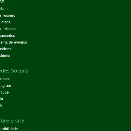
AP
ntato
g Tesouro
lioteca
 - Moodle
cumentos
tema de eventos
iódicos
idoria
des Sociais
cebook
tagram
uTube
ckr
S
bre o site
ssibilidade