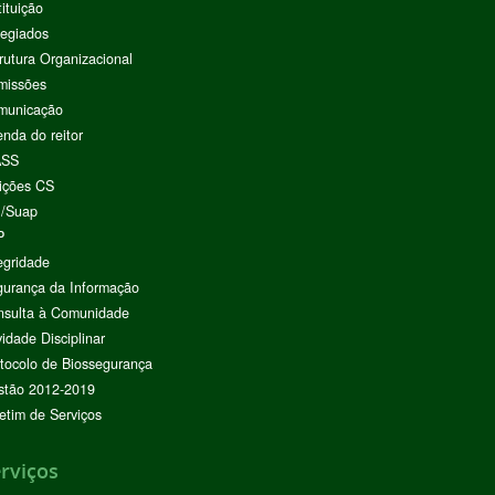
tituição
egiados
rutura Organizacional
missões
municação
nda do reitor
ASS
ições CS
I/Suap
P
egridade
urança da Informação
nsulta à Comunidade
vidade Disciplinar
tocolo de Biossegurança
stão 2012-2019
etim de Serviços
rviços