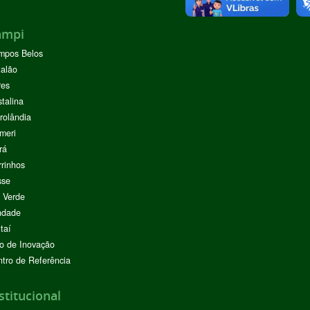
ampi
mpos Belos
alão
res
stalina
rolândia
meri
rá
rinhos
sse
 Verde
ndade
taí
o de Inovação
tro de Referência
stitucional