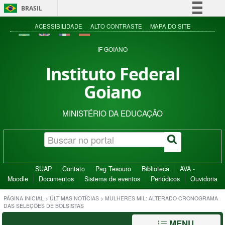
BRASIL
Simplifique!
ACESSIBILIDADE
ALTO CONTRASTE
MAPA DO SITE
Comunica BR
IF GOIANO
Participe
Instituto Federal
Acesso à informação
Goiano
Legislação
Canais
MINISTÉRIO DA EDUCAÇÃO
SUAP
Contato
Pag Tesouro
Biblioteca
AVA -
Moodle
Documentos
Sistema de eventos
Periódicos
Ouvidoria
PÁGINA INICIAL
>
ÚLTIMAS NOTÍCIAS
>
MULHERES MIL: ALTERADO CRONOGRAMA
DAS SELEÇÕES DE BOLSISTAS
MENU