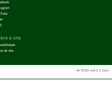
cebook
tagram
uTube
ckr
S
bre o site
ssibilidade
a do site
Voltar para o topo