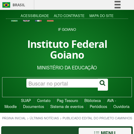
BRASIL
Simplifique!
ACESSIBILIDADE
ALTO CONTRASTE
MAPA DO SITE
Comunica BR
IF GOIANO
Participe
Instituto Federal
Acesso à informação
Goiano
Legislação
Canais
MINISTÉRIO DA EDUCAÇÃO
SUAP
Contato
Pag Tesouro
Biblioteca
AVA -
Moodle
Documentos
Sistema de eventos
Periódicos
Ouvidoria
PÁGINA INICIAL
>
ÚLTIMAS NOTÍCIAS
>
PUBLICADO EDITAL DO PROJETO CAMINHOS
MENU