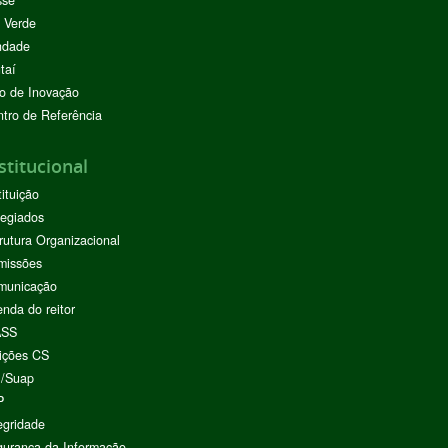
sse
 Verde
ndade
taí
o de Inovação
tro de Referência
stitucional
tituição
egiados
rutura Organizacional
missões
municação
nda do reitor
ASS
ições CS
I/Suap
P
egridade
urança da Informação