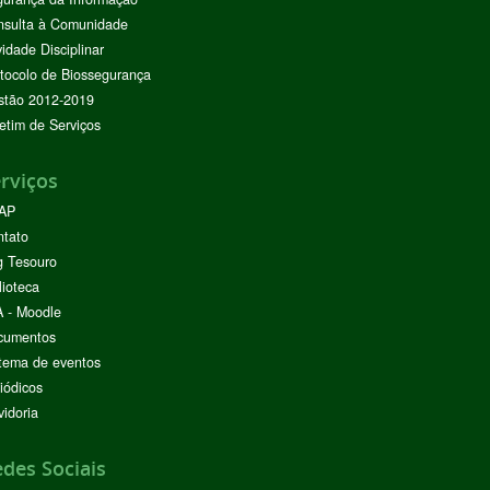
nsulta à Comunidade
vidade Disciplinar
tocolo de Biossegurança
stão 2012-2019
etim de Serviços
rviços
AP
ntato
g Tesouro
lioteca
 - Moodle
cumentos
tema de eventos
iódicos
idoria
des Sociais