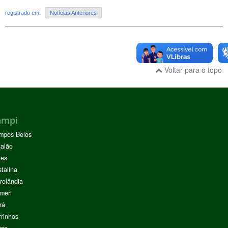
registrado em:
Notícias Anteriores
Voltar para o topo
ampi
mpos Belos
alão
res
stalina
rolândia
meri
rá
rinhos