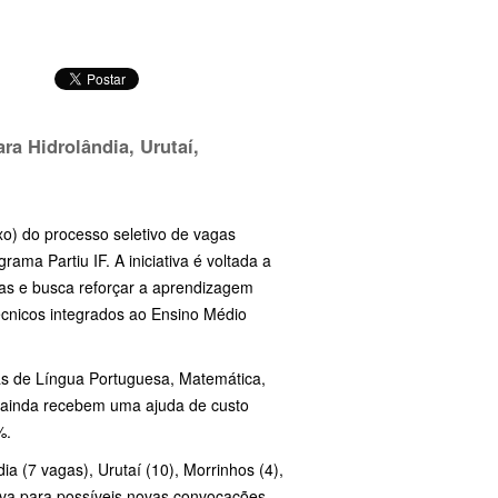
ra Hidrolândia, Urutaí,
ixo) do processo seletivo de vagas
ma Partiu IF. A iniciativa é voltada a
as e busca reforçar a aprendizagem
écnicos integrados ao Ensino Médio
eas de Língua Portuguesa, Matemática,
s ainda recebem uma ajuda de custo
%.
ia (7 vagas), Urutaí (10), Morrinhos (4),
erva para possíveis novas convocações