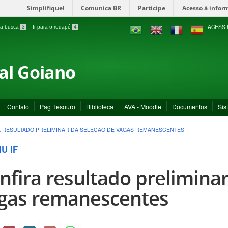
Simplifique!
Comunica BR
Participe
Acesso à infor
ACESSI
a a busca
3
Ir para o rodapé
4
ral Goiano
Contato
Pag Tesouro
Biblioteca
AVA - Moodle
Documentos
Sis
 RESULTADO PRELIMINAR DA SELEÇÃO DE VAGAS REMANESCENTES
U IF
nfira resultado preliminar
gas remanescentes