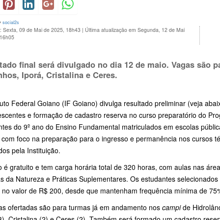
y
social2s
: Sexta, 09 de Mai de 2025, 18h43
|
Última atualização em Segunda, 12 de Mai
 16h05
tado final será divulgado no dia
12 de maio.
Vagas são pa
nhos, Iporá, Cristalina e Ceres.
tuto Federal Goiano (IF Goiano) divulga resultado preliminar (veja aba
centes e formação de cadastro reserva no curso preparatório do Progra
ntes do 9º ano do Ensino Fundamental matriculados em escolas públic
, com foco na preparação para o ingresso e permanência nos cursos t
dos pela Instituição.
 é gratuito e tem carga horária total de 320 horas, com aulas nas ár
as da Natureza e Práticas Suplementares. Os estudantes selecionado
 no valor de R$ 200, desde que mantenham frequência mínima de 75
as ofertadas são para turmas já em andamento nos
campi
de Hidrolând
(3), Cristalina (2) e Ceres (2). Também será formado um cadastro res