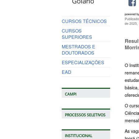
powered b
Publicado
CURSOS TÉCNICOS
de 2025,
CURSOS
SUPERIORES
Resul
MESTRADOS E
Morri
DOUTORADOS
ESPECIALIZAÇÕES
O Insti
EAD
remanes
estuda
básica
CAMPI
ofereci
O curso
Ciênci
PROCESSOS SELETIVOS
mensal
As vag
INSTITUCIONAL
Iporá 