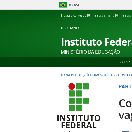
BRASIL
Ir para o conteúdo
1
Ir para o menu
2
Ir par
IF GOIANO
Instituto Fede
MINISTÉRIO DA EDUCAÇÃO
SUAP
PÁGINA INICIAL
>
ÚLTIMAS NOTÍCIAS
>
CONFIRA
PARTI
Co
va