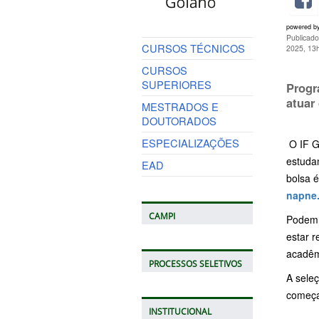
powered b
Publicado
CURSOS TÉCNICOS
2025, 13
CURSOS
SUPERIORES
Prog
atuar
MESTRADOS E
DOUTORADOS
ESPECIALIZAÇÕES
O
IF
G
estuda
EAD
bolsa
napne
CAMPI
Pode
estar
r
acadêm
PROCESSOS SELETIVOS
A
sele
come
INSTITUCIONAL