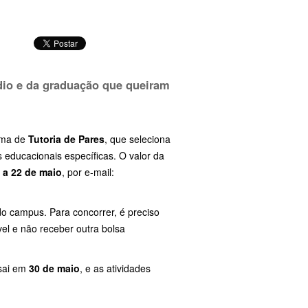
dio
e
da
graduação
que
queiram
ama
de
Tutoria
de
Pares
,
que
seleciona
s
educacionais
específicas.
O
valor
da
5
a
22
de
maio
,
por
e-
mail:
do
campus.
Para
concorrer,
é
preciso
vel
e
não
receber
outra
bolsa
sai
em
30
de
maio
,
e
as
atividades