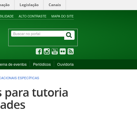
mação
Legislação
Canais
BILIDADE
ALTO CONTRASTE
MAPA DO SITE
tema de eventos
Periódicos
Ouvidoria
CACIONAIS ESPECÍFICAS
s para tutoria
dades