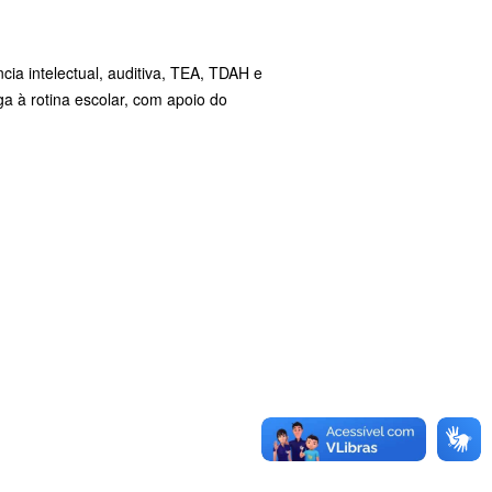
ência
intelectual,
auditiva,
TEA,
TDAH
e
ega
à
rotina
escolar,
com
apoio
do