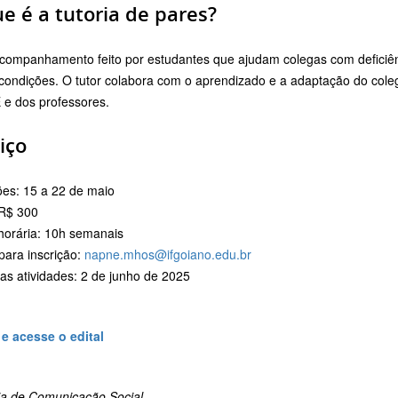
ue
é
a
tutoria
de
pares?
companhamento
feito
por
estudantes
que
ajudam
colegas
com
defici
condições.
O
tutor
colabora
com
o
aprendizado
e
a
adaptação
do
col
E
e
dos
professores.
iço
ões:
15
a
22
de
maio
R$
300
horária:
10h
semanais
para
inscrição:
napne.
mhos@
ifgoiano.
edu.
br
das
atividades:
2
de
junho
de
2025
 e acesse o edital
ria de Comunicação Social