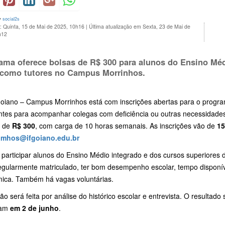
y
social2s
: Quinta, 15 de Mai de 2025, 10h16
|
Última atualização em Sexta, 23 de Mai de
h12
rama
oferece
bolsas
de
R$
300
para
alunos
do
Ensino
Mé
como
tutores
no
Campus
Morrinhos.
oiano –
Campus
Morrinhos
está
com
inscrições
abertas
para
o
progr
ntes
para
acompanhar
colegas
com
deficiência
ou
outras
necessidade
é
de
R$
300
,
com
carga
de
10
horas
semanais.
As
inscrições
vão
de
1
.
mhos@
ifgoiano.
edu.
br
m
participar
alunos
do
Ensino
Médio
integrado
e
dos
cursos
superiores
egularmente
matriculado,
ter
bom
desempenho
escolar,
tempo
disponí
ica. Também há vagas voluntárias.
ção
será
feita
por
análise
do
histórico
escolar
e
entrevista.
O
resultado
çam
em
2
de
junho
.