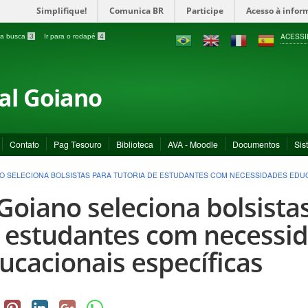
Simplifique!
Comunica BR
Participe
Acesso à infor
ACESSI
a a busca
3
Ir para o rodapé
4
ral Goiano
Contato
Pag Tesouro
Biblioteca
AVA - Moodle
Documentos
Sis
NO SELECIONA BOLSISTAS PARA TUTORIA DE ESTUDANTES COM NECESSIDADES EDU
 Goiano seleciona bolsista
 estudantes com necessi
ucacionais específicas