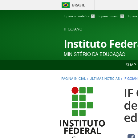
BRASIL
Ir para o conteúdo
1
Ir para o menu
2
Ir par
IF GOIANO
Instituto Fede
MINISTÉRIO DA EDUCAÇÃO
SUAP
PÁGINA INICIAL
>
ÚLTIMAS NOTÍCIAS
>
IF GOIA
IF
de
ed