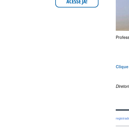
Profes
Clique
Direto
registra