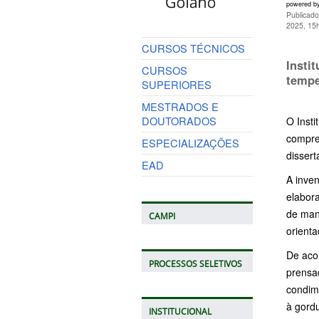
powered b
Publicado
2025, 15
CURSOS TÉCNICOS
Insti
CURSOS
tempe
SUPERIORES
MESTRADOS E
DOUTORADOS
O Insti
compre
ESPECIALIZAÇÕES
disser
EAD
A inve
elabora
de mand
CAMPI
orient
De aco
PROCESSOS SELETIVOS
prensa
condim
à gordu
INSTITUCIONAL