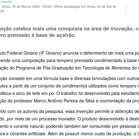
y
social2s
: Sexta, 30 de Mai de 2025, 10h26
|
Última atualização em Sexta, 30 de Mai de
h30
tuição celebra mais uma conquista na área de inovação, 
ro prensado à base de açafrão.
tuto Federal Goiano (IF Goiano) anuncia o deferimento de mais uma pat
ende uma composição para tempero prensado condimentado à base de 
tação do Programa de Pós-Graduação em Tecnologia de Alimentos do
nção consiste em uma fórmula base e diversas formulações com outros
dos a partir de um conjunto de condimentos utilizados como tempero na
ioca e soro de leite em pó. O trabalho foi desenvolvido pela estudant
ação do professor Marco Antônio Pereira da Silva e coorientação da p
rdo com os autores da pesquisa, essa invenção permite a obtenção de 
do, por meio de um processo inovador. O produto desenvolvido é dest
ento e corante natural, podendo também ser consumido por pessoas c
ra e corantes artificiais. Além de possuir menor custo de produção, o 