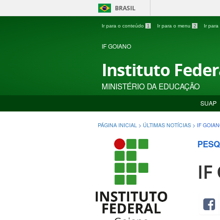
BRASIL
Ir para o conteúdo
1
Ir para o menu
2
Ir par
IF GOIANO
Instituto Fede
MINISTÉRIO DA EDUCAÇÃO
SUAP
PÁGINA INICIAL
>
ÚLTIMAS NOTÍCIAS
>
IF GOIA
PESQ
IF