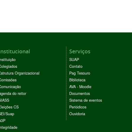
Institucional
Serviços
Instituição
SUAP
Colegiados
Contato
Estrutura Organizacional
Pag Tesouro
Comissões
Biblioteca
Comunicação
AVA - Moodle
Agenda do reitor
Documentos
SIASS
Sistema de eventos
Eleições CS
Periódicos
SEI/Suap
Ouvidoria
A3P
Integridade