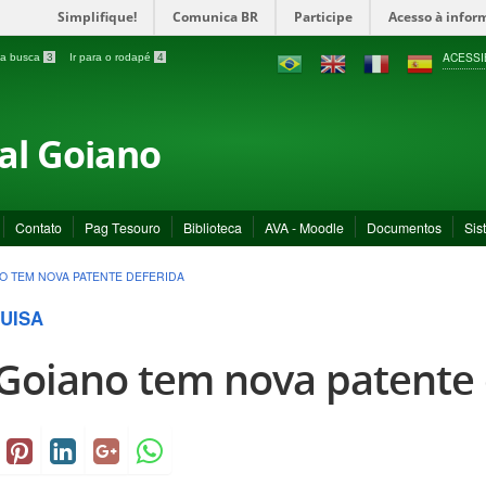
Simplifique!
Comunica BR
Participe
Acesso à infor
ACESSI
a a busca
3
Ir para o rodapé
4
ral Goiano
Contato
Pag Tesouro
Biblioteca
AVA - Moodle
Documentos
Sis
NO TEM NOVA PATENTE DEFERIDA
UISA
 Goiano tem nova patente 