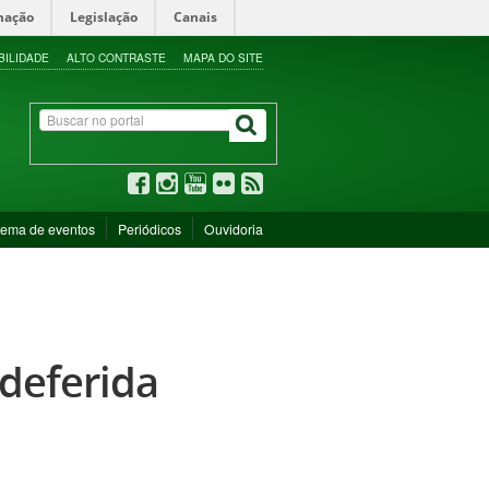
mação
Legislação
Canais
BILIDADE
ALTO CONTRASTE
MAPA DO SITE
tema de eventos
Periódicos
Ouvidoria
deferida