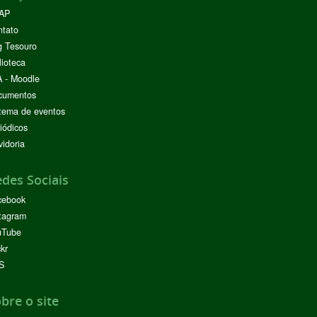
AP
ntato
g Tesouro
lioteca
 - Moodle
cumentos
tema de eventos
iódicos
idoria
des Sociais
cebook
tagram
uTube
ckr
S
bre o site