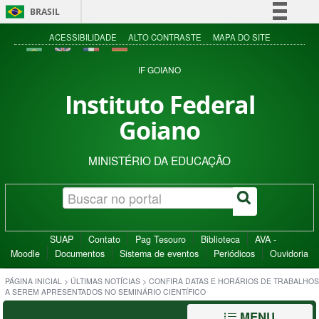
BRASIL
Simplifique!
ACESSIBILIDADE
ALTO CONTRASTE
MAPA DO SITE
Comunica BR
IF GOIANO
Participe
Instituto Federal
Acesso à informação
Goiano
Legislação
Canais
MINISTÉRIO DA EDUCAÇÃO
SUAP
Contato
Pag Tesouro
Biblioteca
AVA -
Moodle
Documentos
Sistema de eventos
Periódicos
Ouvidoria
PÁGINA INICIAL
>
ÚLTIMAS NOTÍCIAS
>
CONFIRA DATAS E HORÁRIOS DE TRABALHOS
A SEREM APRESENTADOS NO SEMINÁRIO CIENTÍFICO
MENU