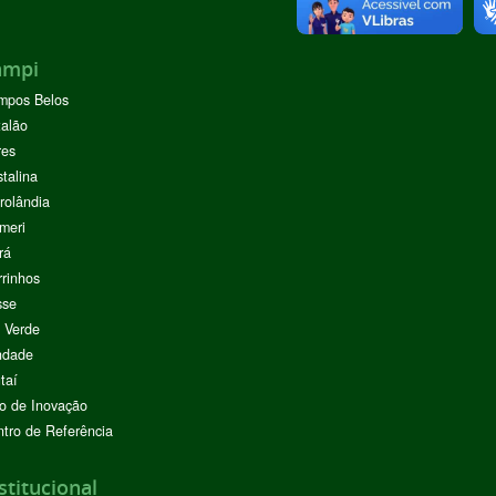
ampi
mpos Belos
alão
res
stalina
rolândia
meri
rá
rinhos
sse
 Verde
ndade
taí
o de Inovação
tro de Referência
stitucional