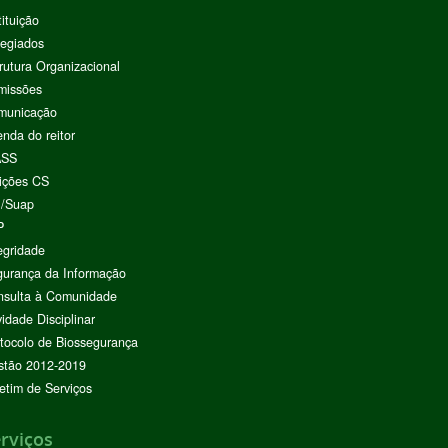
tituição
egiados
rutura Organizacional
missões
municação
nda do reitor
ASS
ições CS
I/Suap
P
egridade
urança da Informação
nsulta à Comunidade
vidade Disciplinar
tocolo de Biossegurança
stão 2012-2019
etim de Serviços
rviços