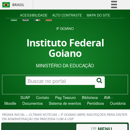
BRASIL
Simplifique!
ACESSIBILIDADE
ALTO CONTRASTE
MAPA DO SITE
Comunica BR
IF GOIANO
Participe
Instituto Federal
Acesso à informação
Goiano
Legislação
Canais
MINISTÉRIO DA EDUCAÇÃO
SUAP
Contato
Pag Tesouro
Biblioteca
AVA -
Moodle
Documentos
Sistema de eventos
Periódicos
Ouvidoria
PÁGINA INICIAL
>
ÚLTIMAS NOTÍCIAS
>
IF GOIANO ABRE INSCRIÇÕES PARA DINTER
EM ADMINISTRAÇÃO EM PARCERIA COM A USP
MENU