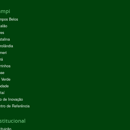
ampi
mpos Belos
alão
res
stalina
rolândia
meri
rá
rinhos
sse
 Verde
ndade
taí
o de Inovação
tro de Referência
stitucional
tituição