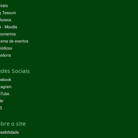
ntato
g Tesouro
lioteca
 - Moodle
cumentos
tema de eventos
iódicos
idoria
des Sociais
cebook
tagram
uTube
ckr
S
bre o site
ssibilidade