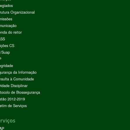
egiados
rutura Organizacional
missões
municação
nda do reitor
ASS
ições CS
I/Suap
P
egridade
urança da Informação
nsulta à Comunidade
vidade Disciplinar
tocolo de Biossegurança
stão 2012-2019
etim de Serviços
rviços
AP