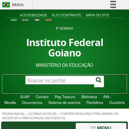
BRASIL
Simplifique!
ACESSIBILIDADE
ALTO CONTRASTE
MAPA DO SITE
Comunica BR
IF GOIANO
Participe
Instituto Federal
Acesso à informação
Goiano
Legislação
Canais
MINISTÉRIO DA EDUCAÇÃO
SUAP
Contato
Pag Tesouro
Biblioteca
AVA -
Moodle
Documentos
Sistema de eventos
Periódicos
Ouvidoria
PÁGINA INICIAL
>
ÚLTIMAS NOTÍCIAS
>
CONFIRA RESULTADO PRELIMINAR DE
INCENTIVO A PARTICIPAÇÃO EM EVENTOS
MENU