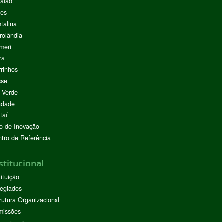
alão
res
stalina
rolândia
meri
rá
rinhos
sse
 Verde
ndade
taí
o de Inovação
tro de Referência
stitucional
tituição
egiados
rutura Organizacional
missões