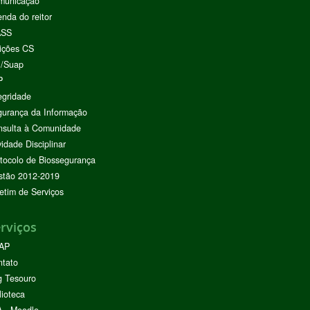
municação
nda do reitor
ASS
ições CS
I/Suap
P
egridade
urança da Informação
nsulta à Comunidade
vidade Disciplinar
tocolo de Biossegurança
stão 2012-2019
etim de Serviços
rviços
AP
ntato
g Tesouro
lioteca