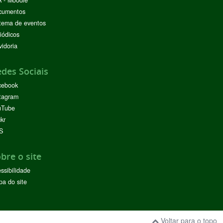
 - Moodle
cumentos
tema de eventos
iódicos
idoria
des Sociais
cebook
tagram
uTube
ckr
S
bre o site
ssibilidade
a do site
Voltar para o topo