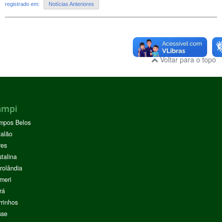
registrado em:
Notícias Anteriores
Voltar para o topo
ampi
mpos Belos
alão
res
stalina
rolândia
meri
rá
rinhos
sse