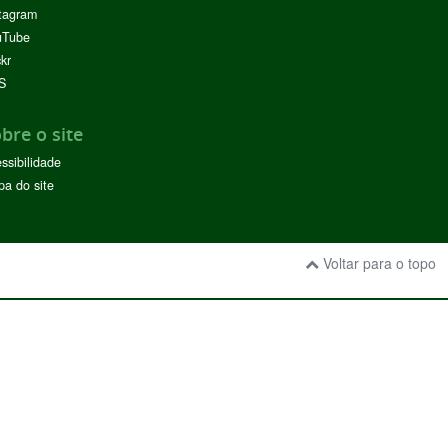
tagram
uTube
ckr
S
bre o site
ssibilidade
a do site
Voltar para o topo