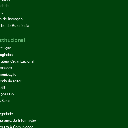
ndade
taí
o de Inovação
tro de Referência
stitucional
tituição
egiados
rutura Organizacional
missões
municação
nda do reitor
ASS
ições CS
I/Suap
P
egridade
urança da Informação
nsulta à Comunidade