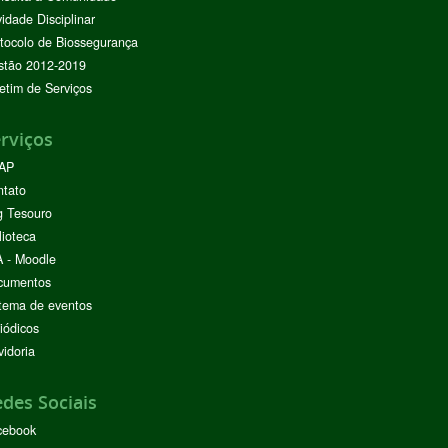
vidade Disciplinar
tocolo de Biossegurança
stão 2012-2019
etim de Serviços
rviços
AP
ntato
g Tesouro
lioteca
 - Moodle
cumentos
tema de eventos
iódicos
idoria
des Sociais
cebook