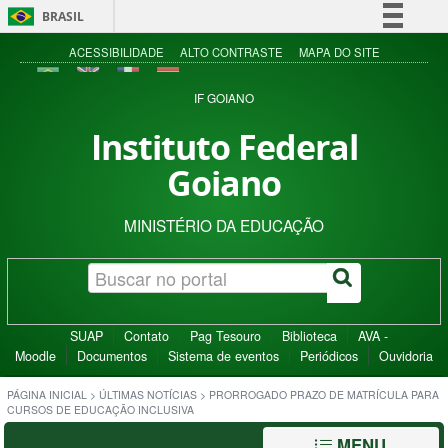
BRASIL
Simplifique!
ACESSIBILIDADE
ALTO CONTRASTE
MAPA DO SITE
Comunica BR
IF GOIANO
Participe
Instituto Federal
Acesso à informação
Goiano
Legislação
Canais
MINISTÉRIO DA EDUCAÇÃO
SUAP
Contato
Pag Tesouro
Biblioteca
AVA -
Moodle
Documentos
Sistema de eventos
Periódicos
Ouvidoria
PÁGINA INICIAL
>
ÚLTIMAS NOTÍCIAS
>
PRORROGADO PRAZO DE MATRÍCULA PARA
CURSOS DE EDUCAÇÃO INCLUSIVA
MENU