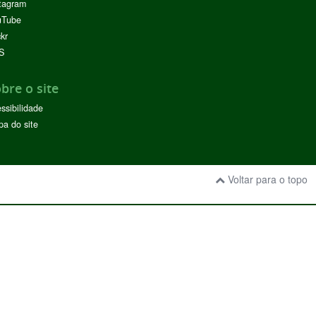
tagram
uTube
ckr
S
bre o site
ssibilidade
a do site
Voltar para o topo