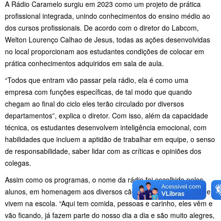
A Rádio Caramelo surgiu em 2023 como um projeto de prática
profissional integrada, unindo conhecimentos do ensino médio ao
dos cursos profissionais. De acordo com o diretor do Labcom,
Welton Lourenço Calhao de Jesus, todas as ações desenvolvidas
no local proporcionam aos estudantes condições de colocar em
prática conhecimentos adquiridos em sala de aula.
“Todos que entram vão passar pela rádio, ela é como uma
empresa com funções específicas, de tal modo que quando
chegam ao final do ciclo eles terão circulado por diversos
departamentos”, explica o diretor. Com isso, além da capacidade
técnica, os estudantes desenvolvem inteligência emocional, com
habilidades que incluem a aptidão de trabalhar em equipe, o senso
de responsabilidade, saber lidar com as críticas e opiniões dos
colegas.
Assim como os programas, o nome da rádio foi escolhido pelos
alunos, em homenagem aos diversos cães sem raça definida que
vivem na escola. “Aqui tem comida, pessoas e carinho, eles vêm e
vão ficando, já fazem parte do nosso dia a dia e são muito alegres,