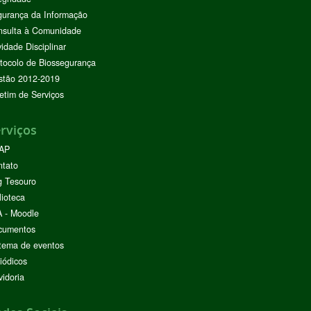
urança da Informação
nsulta à Comunidade
vidade Disciplinar
tocolo de Biossegurança
stão 2012-2019
etim de Serviços
rviços
AP
ntato
g Tesouro
lioteca
 - Moodle
cumentos
tema de eventos
iódicos
idoria