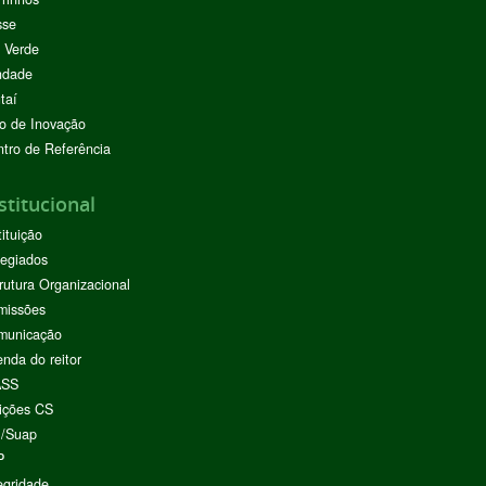
sse
 Verde
ndade
taí
o de Inovação
tro de Referência
stitucional
tituição
egiados
rutura Organizacional
missões
municação
nda do reitor
ASS
ições CS
I/Suap
P
egridade