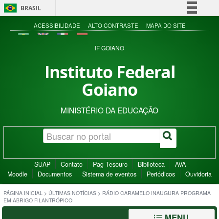
BRASIL
Simplifique!
ACESSIBILIDADE
ALTO CONTRASTE
MAPA DO SITE
Comunica BR
IF GOIANO
Participe
Instituto Federal
Acesso à informação
Goiano
Legislação
Canais
MINISTÉRIO DA EDUCAÇÃO
SUAP
Contato
Pag Tesouro
Biblioteca
AVA -
Moodle
Documentos
Sistema de eventos
Periódicos
Ouvidoria
PÁGINA INICIAL
>
ÚLTIMAS NOTÍCIAS
>
RÁDIO CARAMELO INAUGURA PROGRAMA
EM ABRIGO FILANTRÓPICO
MENU