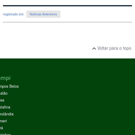
registrado em:
Notícias Anteriores
Voltar para o topo
ampi
mpos Belos
alão
res
stalina
rolândia
meri
rá
rinhos