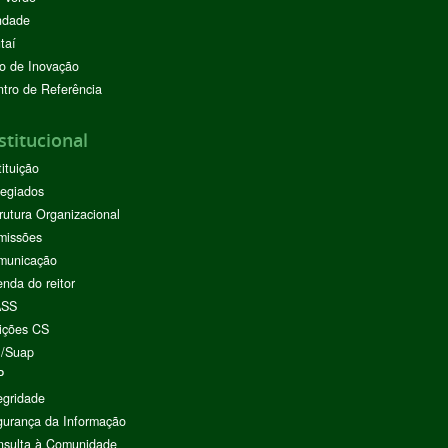
ndade
taí
o de Inovação
tro de Referência
stitucional
tituição
egiados
rutura Organizacional
missões
municação
nda do reitor
ASS
ições CS
I/Suap
P
egridade
urança da Informação
nsulta à Comunidade