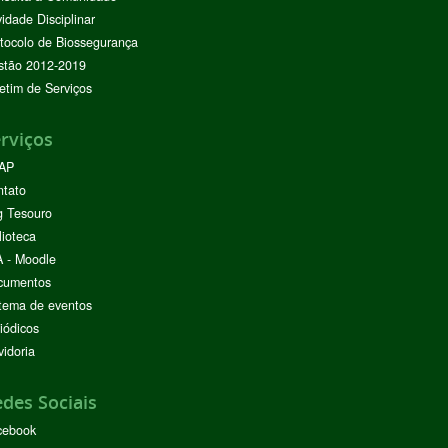
vidade Disciplinar
tocolo de Biossegurança
stão 2012-2019
etim de Serviços
rviços
AP
ntato
g Tesouro
lioteca
 - Moodle
cumentos
tema de eventos
iódicos
idoria
des Sociais
cebook