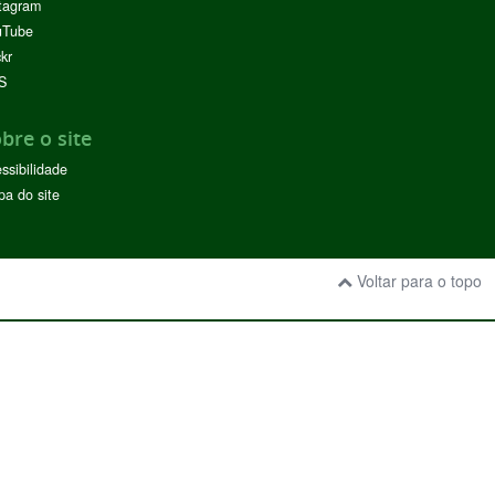
tagram
uTube
ckr
S
bre o site
ssibilidade
a do site
Voltar para o topo