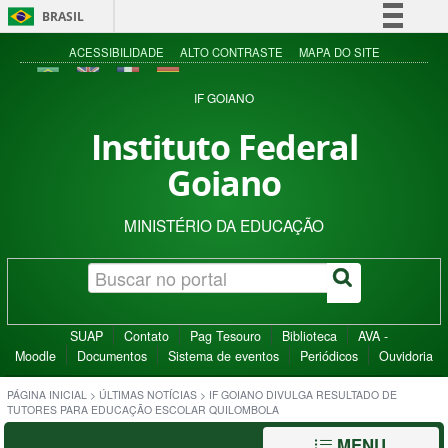
BRASIL
Simplifique!
ACESSIBILIDADE
ALTO CONTRASTE
MAPA DO SITE
Comunica BR
IF GOIANO
Participe
Instituto Federal
Acesso à informação
Goiano
Legislação
Canais
MINISTÉRIO DA EDUCAÇÃO
SUAP
Contato
Pag Tesouro
Biblioteca
AVA -
Moodle
Documentos
Sistema de eventos
Periódicos
Ouvidoria
PÁGINA INICIAL
>
ÚLTIMAS NOTÍCIAS
>
IF GOIANO DIVULGA RESULTADO DE
TUTORES PARA EDUCAÇÃO ESCOLAR QUILOMBOLA
MENU