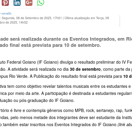
y
social2s
o: Segunda, 08 de Setembro de 2025, 17h01
|
Última atualização em Terça, 09
bro de 2025, 14h52
dade será realizada durante os Eventos Integrados, em Ri
tado final está prevista para
10 de setembro.
tuto Federal Goiano (IF Goiano) divulga o resultado preliminar do IV Fes
ição. A atividade será realizada no dia
30 de setembro
, como parte da
us Rio Verde. A Publicação do resultado final está prevista para
10 d
ativa tem como objetivo revelar talentos musicais entre os estudantes
ca por meio da arte. A participação é destinada a estudantes regular
duação ou pós-graduação do IF Goiano.
tório é livre e contempla gêneros como MPB, rock, sertanejo, rap, funk
ndas, pelo menos metade dos integrantes deve ser estudante da Instit
o também estar inscritos nos Eventos Integrados do IF Goiano
(link ab