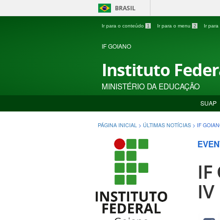
BRASIL
Ir para o conteúdo
1
Ir para o menu
2
Ir par
IF GOIANO
Instituto Fede
MINISTÉRIO DA EDUCAÇÃO
SUAP
PÁGINA INICIAL
>
ÚLTIMAS NOTÍCIAS
>
IF GOIA
EVEN
IF
IV