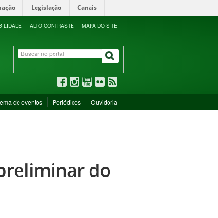
mação
Legislação
Canais
BILIDADE
ALTO CONTRASTE
MAPA DO SITE
tema de eventos
Periódicos
Ouvidoria
preliminar do