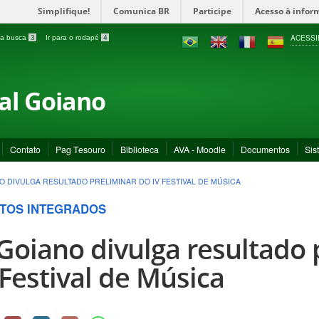
Simplifique!
Comunica BR
Participe
Acesso à infor
ACESSI
a a busca
3
Ir para o rodapé
4
ral Goiano
Contato
Pag Tesouro
Biblioteca
AVA - Moodle
Documentos
Sis
NO DIVULGA RESULTADO PRELIMINAR DO IV FESTIVAL DE MÚSICA
TOS INTEGRADOS
 Goiano divulga resultado 
 Festival de Música