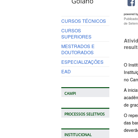
powered b
Publicad
CURSOS TÉCNICOS
de Setem
CURSOS
SUPERIORES
Ativi
MESTRADOS E
resul
DOUTORADOS
ESPECIALIZAÇÕES
O Insti
EAD
Institu
no Camp
A inici
CAMPI
acadêmi
de gra
PROCESSOS SELETIVOS
O reper
das ba
deverã
INSTITUCIONAL