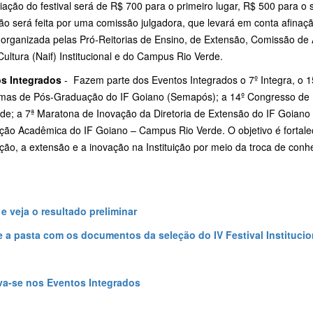
ação do festival será de R$ 700 para o primeiro lugar, R$ 500 para o 
ão será feita por uma comissão julgadora, que levará em conta afinaçã
organizada pelas Pró-Reitorias de Ensino, de Extensão, Comissão de A
Cultura (Naif) Institucional e do Campus Rio Verde.
s Integrados
- Fazem parte dos Eventos Integrados o 7º Integra, o 1
mas de Pós-Graduação do IF Goiano (Semapós); a 14º Congresso de
rde; a 7ª Maratona de Inovação da Diretoria de Extensão do IF Goian
ção Acadêmica do IF Goiano – Campus Rio Verde. O objetivo é fortalec
ão, a extensão e a inovação na Instituição por meio da troca de conh
 e veja o resultado preliminar
 a pasta com os documentos da seleção do IV Festival Institucio
va-se nos Eventos Integrados