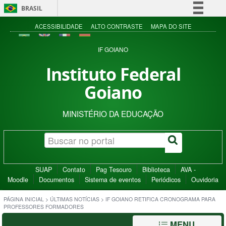
BRASIL
Simplifique!
ACESSIBILIDADE
ALTO CONTRASTE
MAPA DO SITE
Comunica BR
IF GOIANO
Participe
Instituto Federal
Acesso à informação
Goiano
Legislação
Canais
MINISTÉRIO DA EDUCAÇÃO
SUAP
Contato
Pag Tesouro
Biblioteca
AVA -
Moodle
Documentos
Sistema de eventos
Periódicos
Ouvidoria
PÁGINA INICIAL
>
ÚLTIMAS NOTÍCIAS
>
IF GOIANO RETIFICA CRONOGRAMA PARA
PROFESSORES FORMADORES
MENU