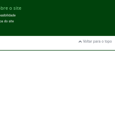
bre o site
ssibilidade
a do site
Voltar para o topo