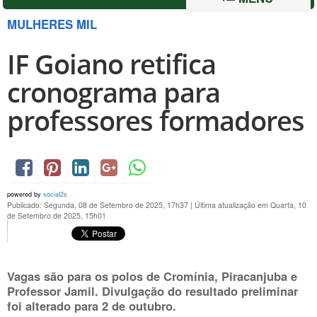
MULHERES MIL
IF Goiano retifica
cronograma para
professores formadores
powered by
social2s
Publicado: Segunda, 08 de Setembro de 2025, 17h37
|
Última atualização em Quarta, 10
de Setembro de 2025, 15h01
Vagas são para os polos de Cromínia, Piracanjuba e
Professor Jamil. Divulgação do resultado preliminar
foi alterado para
2 de outubro.