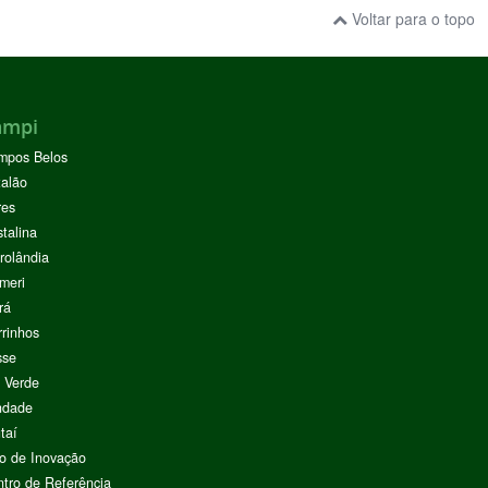
Voltar para o topo
ampi
mpos Belos
alão
res
stalina
rolândia
meri
rá
rinhos
sse
 Verde
ndade
taí
o de Inovação
tro de Referência