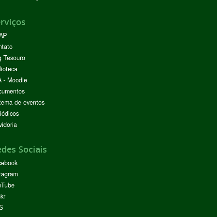
rviços
AP
ntato
g Tesouro
lioteca
 - Moodle
cumentos
tema de eventos
iódicos
idoria
des Sociais
cebook
tagram
uTube
ckr
S