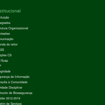
stitucional
tituição
egiados
rutura Organizacional
missões
municação
nda do reitor
ASS
ições CS
I/Suap
P
egridade
urança da Informação
nsulta à Comunidade
vidade Disciplinar
tocolo de Biossegurança
stão 2012-2019
etim de Serviços