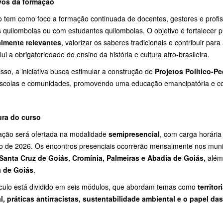
vos da formação
o tem como foco a formação continuada de docentes, gestores e prof
 quilombolas ou com estudantes quilombolas. O objetivo é fortalecer 
almente relevantes
, valorizar os saberes tradicionais e contribuir pa
lui a obrigatoriedade do ensino da história e cultura afro-brasileira.
sso, a iniciativa busca estimular a construção de
Projetos Político-
escolas e comunidades, promovendo uma educação emancipatória e co
ura do curso
ação será ofertada na modalidade
semipresencial
, com carga horári
o de 2026. Os encontros presenciais ocorrerão mensalmente nos mun
 Santa Cruz de Goiás, Cromínia, Palmeiras e Abadia de Goiás,
além
 de Goiás
.
ículo está dividido em seis módulos, que abordam temas como
territo
al, práticas antirracistas, sustentabilidade ambiental e o papel 