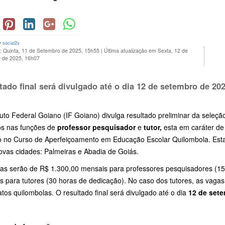
y
social2s
o: Quinta, 11 de Setembro de 2025, 15h55
|
Última atualização em Sexta, 12 de
 de 2025, 16h07
tado final será divulgado até o dia 12 de setembro de 202
tuto Federal Goiano (IF Goiano) divulga resultado preliminar da seleção
os nas funções de
professor pesquisador
e
tutor,
esta em caráter de
o no Curso de Aperfeiçoamento em Educação Escolar Quilombola. Esta 
ovas cidades: Palmeiras e Abadia de Goiás.
sas serão de R$ 1.300,00 mensais para professores pesquisadores (15
s para tutores (30 horas de dedicação). No caso dos tutores, as vaga
tos quilombolas. O resultado final será divulgado até o dia
12 de set