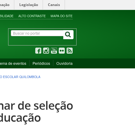
mação
Legislação
Canais
BILIDADE
ALTO CONTRASTE
MAPA DO SITE
tema de eventos
Periódicos
Ouvidoria
ÃO ESCOLAR QUILOMBOLA
nar de seleção
Educação