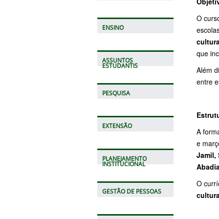
Objeti
O curs
ENSINO
escolas
cultur
que inc
ASSUNTOS
ESTUDANTIS
Além di
entre 
PESQUISA
Estrut
EXTENSÃO
A form
e març
Jamil,
PLANEJAMENTO
INSTITUCIONAL
Abadia
O curr
GESTÃO DE PESSOAS
cultur