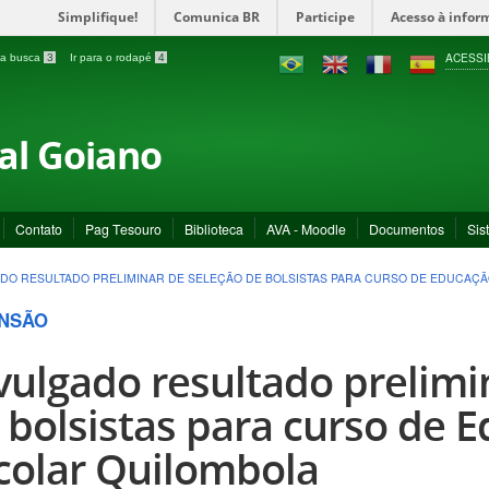
Simplifique!
Comunica BR
Participe
Acesso à infor
ACESSI
a a busca
3
Ir para o rodapé
4
ral Goiano
Contato
Pag Tesouro
Biblioteca
AVA - Moodle
Documentos
Sis
DO RESULTADO PRELIMINAR DE SELEÇÃO DE BOLSISTAS PARA CURSO DE EDUCAÇ
NSÃO
vulgado resultado prelimi
 bolsistas para curso de 
colar Quilombola