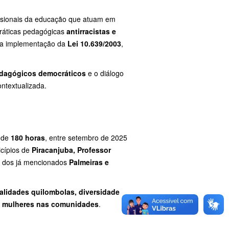
issionais da educação que atuam em
práticas pedagógicas
antirracistas e
ra a implementação da
Lei 10.639/2003
,
Pedagógicos democráticos
e o diálogo
ntextualizada.
a de
180 horas
, entre setembro de 2025
icípios de
Piracanjuba, Professor
 dos já mencionados
Palmeiras e
rialidades quilombolas, diversidade
das mulheres nas comunidades
.