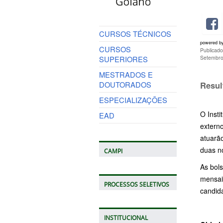
CURSOS TÉCNICOS
powered b
CURSOS
Publicad
SUPERIORES
Setembro
MESTRADOS E
DOUTORADOS
Resul
ESPECIALIZAÇÕES
O Insti
EAD
extern
atuarã
duas n
CAMPI
As bol
mensai
PROCESSOS SELETIVOS
candida
INSTITUCIONAL