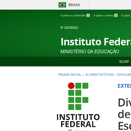
BRASIL
Ir para o conteúdo
1
Ir para o menu
2
Ir par
IF GOIANO
Instituto Fede
MINISTÉRIO DA EDUCAÇÃO
SUAP
PÁGINA INICIAL
>
ÚLTIMAS NOTÍCIAS
>
DIVULGA
EXTE
Di
de
Es