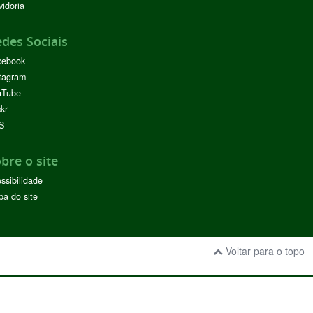
idoria
des Sociais
cebook
tagram
uTube
ckr
S
bre o site
ssibilidade
a do site
Voltar para o topo