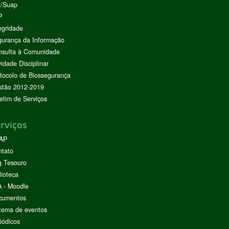
I/Suap
P
egridade
urança da Informação
nsulta à Comunidade
vidade Disciplinar
tocolo de Biossegurança
stão 2012-2019
etim de Serviços
rviços
AP
ntato
g Tesouro
lioteca
 - Moodle
cumentos
tema de eventos
iódicos