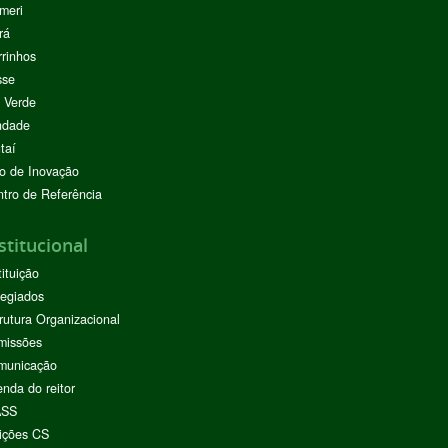
meri
rá
rinhos
sse
 Verde
ndade
taí
o de Inovação
tro de Referência
stitucional
tituição
egiados
rutura Organizacional
missões
municação
nda do reitor
ASS
ições CS