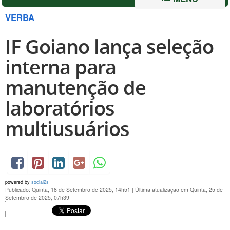
VERBA
IF Goiano lança seleção
interna para
manutenção de
laboratórios
multiusuários
powered by
social2s
Publicado: Quinta, 18 de Setembro de 2025, 14h51
|
Última atualização em Quinta, 25 de
Setembro de 2025, 07h39