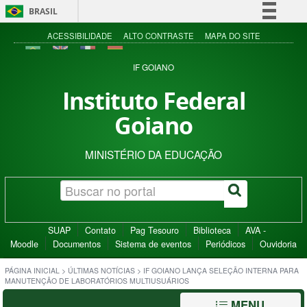
BRASIL
Simplifique!
ACESSIBILIDADE
ALTO CONTRASTE
MAPA DO SITE
Comunica BR
IF GOIANO
Participe
Instituto Federal
Acesso à informação
Goiano
Legislação
Canais
MINISTÉRIO DA EDUCAÇÃO
SUAP
Contato
Pag Tesouro
Biblioteca
AVA -
Moodle
Documentos
Sistema de eventos
Periódicos
Ouvidoria
PÁGINA INICIAL
>
ÚLTIMAS NOTÍCIAS
>
IF GOIANO LANÇA SELEÇÃO INTERNA PARA
MANUTENÇÃO DE LABORATÓRIOS MULTIUSUÁRIOS
MENU