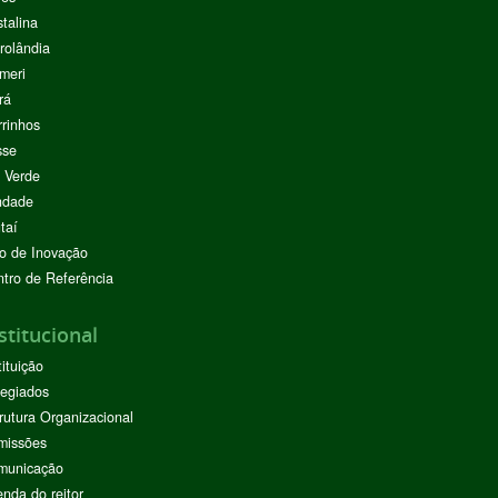
stalina
rolândia
meri
rá
rinhos
sse
 Verde
ndade
taí
o de Inovação
tro de Referência
stitucional
tituição
egiados
rutura Organizacional
missões
municação
nda do reitor