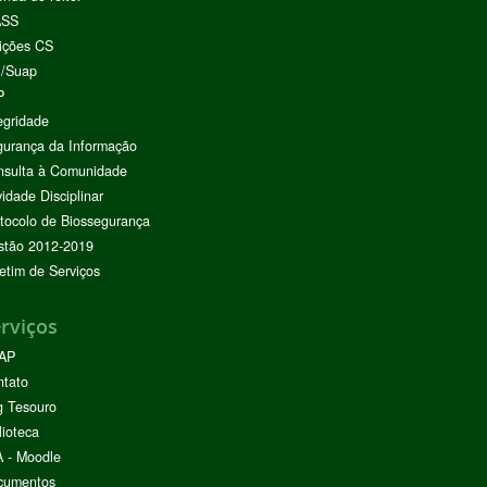
ASS
ições CS
I/Suap
P
egridade
urança da Informação
nsulta à Comunidade
vidade Disciplinar
tocolo de Biossegurança
stão 2012-2019
etim de Serviços
rviços
AP
ntato
g Tesouro
lioteca
 - Moodle
cumentos