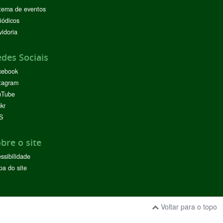
tema de eventos
iódicos
idoria
des Sociais
cebook
tagram
uTube
ckr
S
bre o site
ssibilidade
a do site
Voltar para o topo