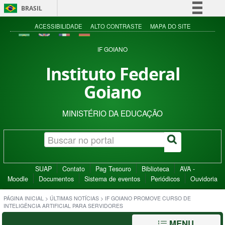
BRASIL
Simplifique!
ACESSIBILIDADE
ALTO CONTRASTE
MAPA DO SITE
Comunica BR
IF GOIANO
Participe
Instituto Federal
Acesso à informação
Goiano
Legislação
Canais
MINISTÉRIO DA EDUCAÇÃO
SUAP
Contato
Pag Tesouro
Biblioteca
AVA -
Moodle
Documentos
Sistema de eventos
Periódicos
Ouvidoria
PÁGINA INICIAL
>
ÚLTIMAS NOTÍCIAS
>
IF GOIANO PROMOVE CURSO DE
INTELIGÊNCIA ARTIFICIAL PARA SERVIDORES
MENU