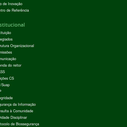
o de Inovação
tro de Referência
stitucional
tituição
egiados
rutura Organizacional
missões
municação
nda do reitor
ASS
ições CS
I/Suap
P
egridade
urança da Informação
nsulta à Comunidade
vidade Disciplinar
tocolo de Biossegurança