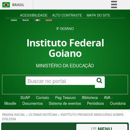
BRASIL
Simplifique!
ACESSIBILIDADE
ALTO CONTRASTE
MAPA DO SITE
Comunica BR
IF GOIANO
Participe
Instituto Federal
Acesso à informação
Goiano
Legislação
Canais
MINISTÉRIO DA EDUCAÇÃO
SUAP
Contato
Pag Tesouro
Biblioteca
AVA -
Moodle
Documentos
Sistema de eventos
Periódicos
Ouvidoria
PÁGINA INICIAL
>
ÚLTIMAS NOTÍCIAS
>
INSTITUTO PROMOVE MINICURSO SOBRE
DISLEXIA
MENU