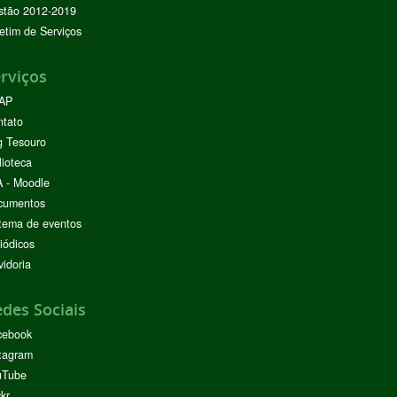
stão 2012-2019
etim de Serviços
rviços
AP
ntato
g Tesouro
lioteca
 - Moodle
cumentos
tema de eventos
iódicos
idoria
des Sociais
cebook
tagram
uTube
ckr