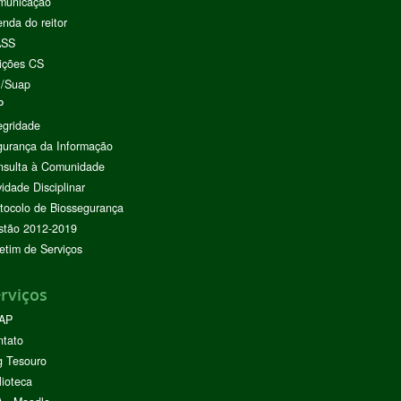
municação
nda do reitor
ASS
ições CS
I/Suap
P
egridade
urança da Informação
nsulta à Comunidade
vidade Disciplinar
tocolo de Biossegurança
stão 2012-2019
etim de Serviços
rviços
AP
ntato
g Tesouro
lioteca