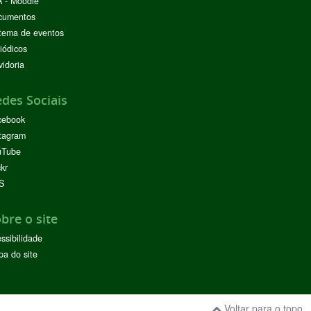
 - Moodle
cumentos
tema de eventos
iódicos
idoria
des Sociais
cebook
tagram
uTube
ckr
S
bre o site
ssibilidade
a do site
Voltar para o topo