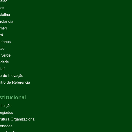
alão
res
stalina
rolândia
meri
rá
rinhos
sse
 Verde
ndade
taí
o de Inovação
tro de Referência
stitucional
tituição
egiados
rutura Organizacional
missões