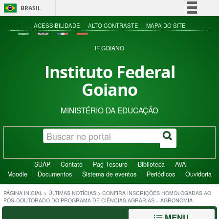
BRASIL
Simplifique!
ACESSIBILIDADE
ALTO CONTRASTE
MAPA DO SITE
Comunica BR
IF GOIANO
Participe
Instituto Federal
Acesso à informação
Goiano
Legislação
Canais
MINISTÉRIO DA EDUCAÇÃO
SUAP
Contato
Pag Tesouro
Biblioteca
AVA -
Moodle
Documentos
Sistema de eventos
Periódicos
Ouvidoria
PÁGINA INICIAL
>
ÚLTIMAS NOTÍCIAS
>
CONFIRA INSCRIÇÕES HOMOLOGADAS AO
PÓS-DOUTORADO DO PROGRAMA DE CIÊNCIAS AGRÁRIAS – AGRONOMIA
MENU