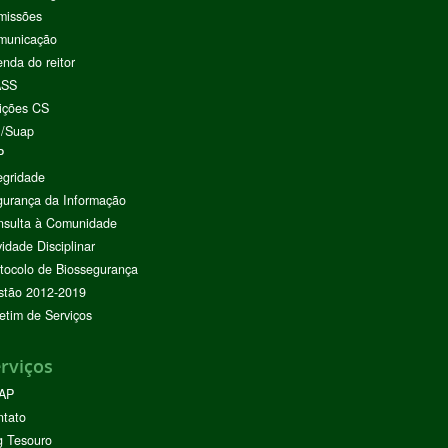
missões
municação
nda do reitor
ASS
ições CS
I/Suap
P
egridade
urança da Informação
nsulta à Comunidade
vidade Disciplinar
tocolo de Biossegurança
stão 2012-2019
etim de Serviços
rviços
AP
ntato
g Tesouro