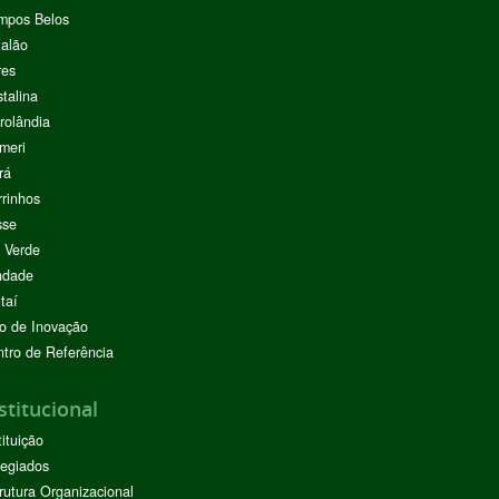
mpos Belos
alão
res
stalina
rolândia
meri
rá
rinhos
sse
 Verde
ndade
taí
o de Inovação
tro de Referência
stitucional
tituição
egiados
rutura Organizacional