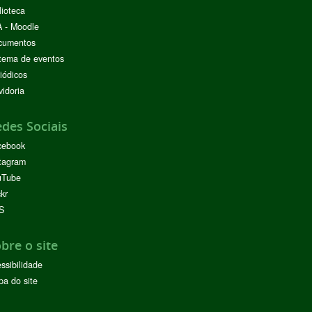
lioteca
 - Moodle
cumentos
tema de eventos
iódicos
idoria
des Sociais
cebook
tagram
uTube
ckr
S
bre o site
ssibilidade
a do site