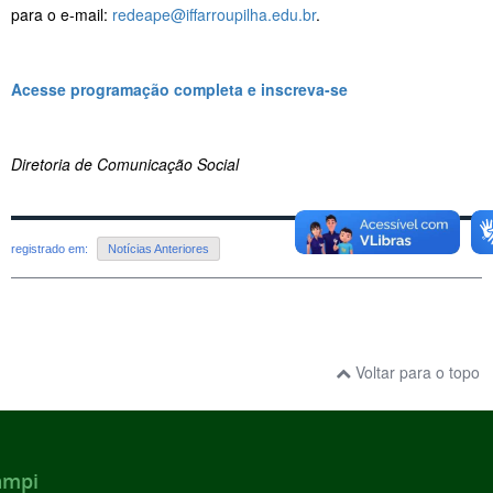
para o e-mail:
redeape@iffarroupilha.edu.br
.
Acesse programação completa e inscreva-se
Diretoria de Comunicação Social
registrado em:
Notícias Anteriores
Voltar para o topo
ampi