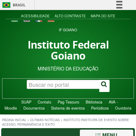
BRASIL
Simplifique!
ACESSIBILIDADE
ALTO CONTRASTE
MAPA DO SITE
Comunica BR
IF GOIANO
Participe
Instituto Federal
Acesso à informação
Goiano
Legislação
Canais
MINISTÉRIO DA EDUCAÇÃO
SUAP
Contato
Pag Tesouro
Biblioteca
AVA -
Moodle
Documentos
Sistema de eventos
Periódicos
Ouvidoria
PÁGINA INICIAL
>
ÚLTIMAS NOTÍCIAS
>
INSTITUTO PARTICIPA DE EVENTO SOBRE
ACESSO, PERMANÊNCIA E ÊXITO
MENU