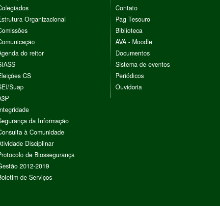
Colegiados
Contato
Estrutura Organizacional
Pag Tesouro
Comissões
Biblioteca
Comunicação
AVA - Moodle
Agenda do reitor
Documentos
SIASS
Sistema de eventos
Eleições CS
Periódicos
SEI/Suap
Ouvidoria
A3P
Integridade
Segurança da Informação
Consulta à Comunidade
Atividade Disciplinar
Protocolo de Biossegurança
Gestão 2012-2019
Boletim de Serviços