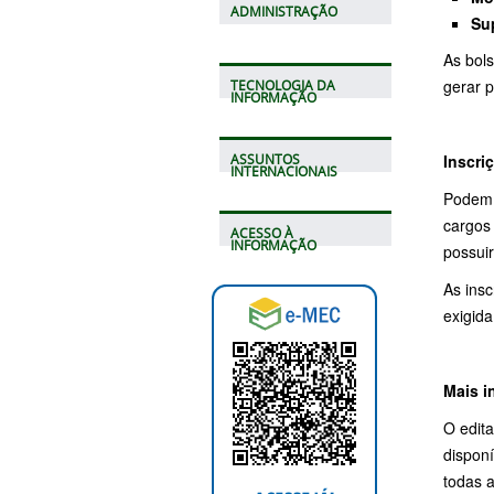
ADMINISTRAÇÃO
Su
As bol
gerar p
TECNOLOGIA DA
INFORMAÇÃO
Inscri
ASSUNTOS
INTERNACIONAIS
Podem 
cargos
ACESSO À
INFORMAÇÃO
possui
As ins
exigida
Mais i
O edita
disponí
todas a