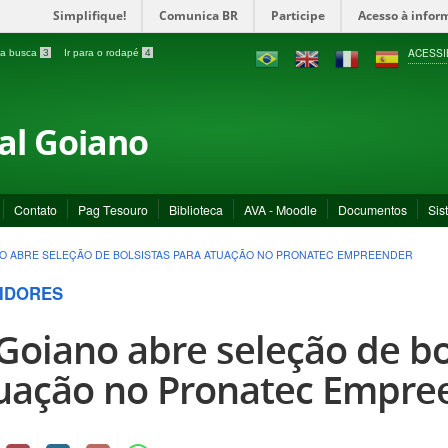
Simplifique!
Comunica BR
Participe
Acesso à infor
ACESSI
a a busca
3
Ir para o rodapé
4
ral Goiano
Contato
Pag Tesouro
Biblioteca
AVA - Moodle
Documentos
Sis
NO ABRE SELEÇÃO DE BOLSISTAS PARA ATUAÇÃO NO PRONATEC EMPREENDER
IDORES
 Goiano abre seleção de bo
uação no Pronatec Empre