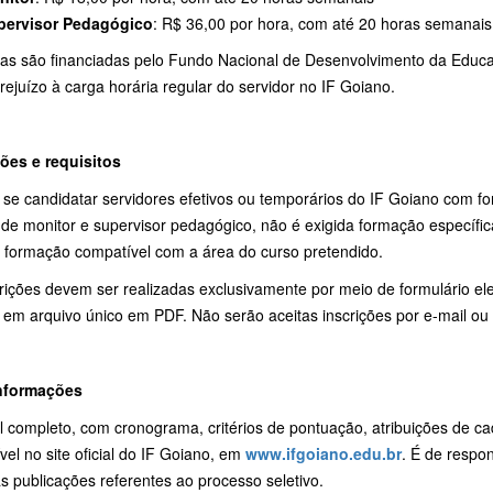
pervisor Pedagógico
: R$ 36,00 por hora, com até 20 horas semanais
sas são financiadas pelo Fundo Nacional de Desenvolvimento da Educ
rejuízo à carga horária regular do servidor no IF Goiano.
ções e requisitos
se candidatar servidores efetivos ou temporários do IF Goiano com fo
 de monitor e supervisor pedagógico, não é exigida formação específic
r formação compatível com a área do curso pretendido.
crições devem ser realizadas exclusivamente por meio de formulário e
 em arquivo único em PDF. Não serão aceitas inscrições por e-mail ou
nformações
l completo, com cronograma, critérios de pontuação, atribuições de c
vel no site oficial do IF Goiano, em
www.ifgoiano.edu.br
. É de respo
s publicações referentes ao processo seletivo.