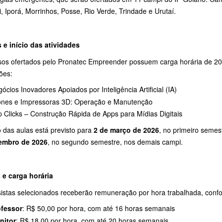
, Iporá, Morrinhos, Posse, Rio Verde, Trindade e Urutaí.
 e início das atividades
sos ofertados pelo Pronatec Empreender possuem carga horária de 20
ões:
ócios Inovadores Apoiados por Inteligência Artificial (IA)
ones e Impressoras 3D: Operação e Manutenção
 Clicks – Construção Rápida de Apps para Mídias Digitais
o das aulas está previsto para
2 de março de 2026
, no primeiro semes
embro de 2026
, no segundo semestre, nos demais campi.
 e carga horária
sistas selecionados receberão remuneração por hora trabalhada, conf
ofessor
: R$ 50,00 por hora, com até 16 horas semanais
nitor
: R$ 18,00 por hora, com até 20 horas semanais