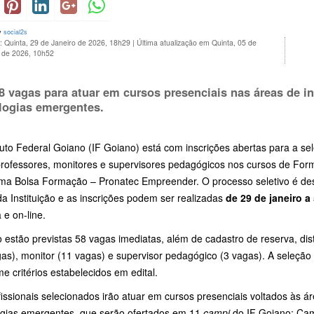
y
social2s
: Quinta, 29 de Janeiro de 2026, 18h29
|
Última atualização em Quinta, 05 de
o de 2026, 10h52
8 vagas para atuar em cursos presenciais nas áreas de 
logias emergentes.
tuto Federal Goiano (IF Goiano) está com inscrições abertas para a se
rofessores, monitores e supervisores pedagógicos nos cursos de Form
ma Bolsa Formação – Pronatec Empreender. O processo seletivo é des
da Instituição e as inscrições podem ser realizadas
de 29 de janeiro a
a e on-line.
 estão previstas 58 vagas imediatas, além de cadastro de reserva, dis
as), monitor (11 vagas) e supervisor pedagógico (3 vagas). A seleção se
e critérios estabelecidos em edital.
fissionais selecionados irão atuar em cursos presenciais voltados às
ogias emergentes, que serão ofertados em 11
campi
do IF Goiano: Camp