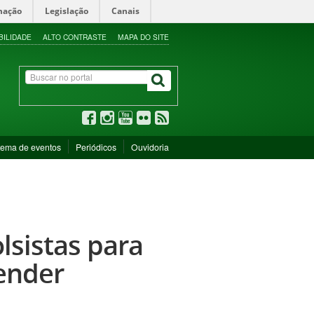
mação
Legislação
Canais
BILIDADE
ALTO CONTRASTE
MAPA DO SITE
tema de eventos
Periódicos
Ouvidoria
lsistas para
ender