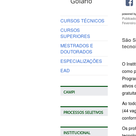
powered b
Publicado
CURSOS TÉCNICOS
Fevereir
CURSOS
SUPERIORES
São 5
MESTRADOS E
tecno
DOUTORADOS
ESPECIALIZAÇÕES
O Insti
EAD
como p
Progra
ativos 
CAMPI
gratuit
Ao todo
(44 vag
PROCESSOS SELETIVOS
conform
Os pro
INSTITUCIONAL
tecnol