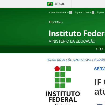
BRASIL
Ir para o conteúdo
1
Ir para o menu
2
Ir par
IF GOIANO
Instituto Fede
MINISTÉRIO DA EDUCAÇÃO
SUAP
PÁGINA INICIAL
>
ÚLTIMAS NOTÍCIAS
>
IF GOIA
SERV
IF
at