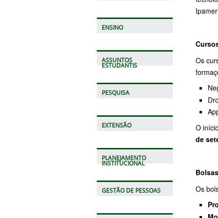
Ipameri
ENSINO
Cursos
Os cur
ASSUNTOS
ESTUDANTIS
formaç
Neg
PESQUISA
Dr
App
EXTENSÃO
O iníci
de set
PLANEJAMENTO
INSTITUCIONAL
Bolsas
Os bol
GESTÃO DE PESSOAS
Pr
Mo