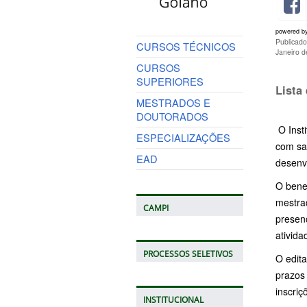
powered b
Publicad
CURSOS TÉCNICOS
Janeiro 
CURSOS
SUPERIORES
Lista
MESTRADOS E
DOUTORADOS
O Insti
ESPECIALIZAÇÕES
com sa
EAD
desenv
O benef
mestrad
CAMPI
presen
ativida
PROCESSOS SELETIVOS
O edit
prazos 
inscri
INSTITUCIONAL