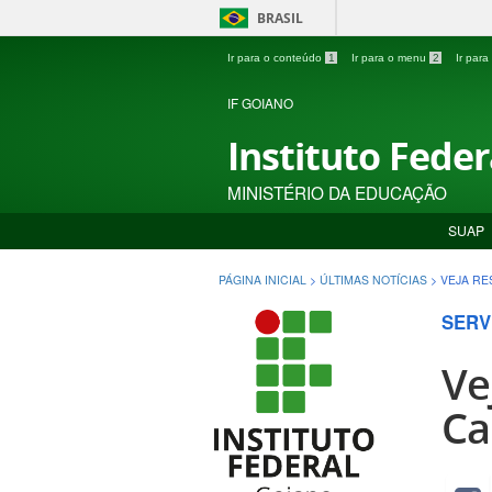
BRASIL
Ir para o conteúdo
1
Ir para o menu
2
Ir par
IF GOIANO
Instituto Fede
MINISTÉRIO DA EDUCAÇÃO
SUAP
PÁGINA INICIAL
>
ÚLTIMAS NOTÍCIAS
>
VEJA RE
SERV
Ve
Ca