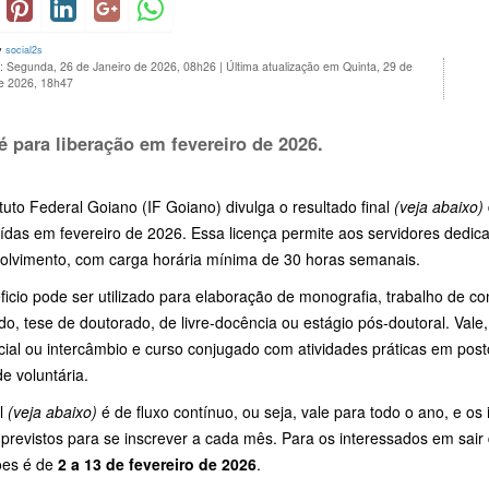
y
social2s
o: Segunda, 26 de Janeiro de 2026, 08h26
|
Última atualização em Quinta, 29 de
de 2026, 18h47
 é para liberação em fevereiro de 2026.
tuto Federal Goiano (IF Goiano) divulga o resultado final
(veja abaixo)
ídas em fevereiro de 2026. Essa licença permite aos servidores dedi
olvimento, com carga horária mínima de 30 horas semanais.
icio pode ser utilizado para elaboração de monografia, trabalho de co
o, tese de doutorado, de livre-docência ou estágio pós-doutoral. Vale
cial ou intercâmbio e curso conjugado com atividades práticas em pos
de voluntária.
al
(veja abaixo)
é de fluxo contínuo, ou seja, vale para todo o ano, e o
previstos para se inscrever a cada mês. Para os interessados em sair
ções é de
2 a 13 de fevereiro de 2026
.