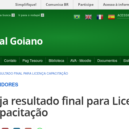
Simplifique!
Comunica BR
Participe
Acesso à infor
ACESSI
a a busca
3
Ir para o rodapé
4
ral Goiano
Contato
Pag Tesouro
Biblioteca
AVA - Moodle
Documentos
Sis
SULTADO FINAL PARA LICENÇA CAPACITAÇÃO
IDORES
ja resultado final para Li
pacitação