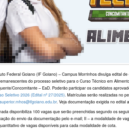
ituto Federal Goiano (IF Goiano) – Campus Morrinhos divulga edital d
remanescentes do processo seletivo para o Curso Técnico em Aliment
uente/Concomitante – EaD. Poderão participar os candidatos aprovados
o Seletivo 2026 (Edital nº 27/2025)
. Matrículas serão realizadas no p
superior.mhos@ifgoiano.edu.br
. Veja documentação exigida no edital 
ada disponibiliza 100 vagas que serão preenchidas segundo os seguint
icação do envio da documentação pelo e-mail; II – a modalidade de vaga
 quantitativo de vagas disponíveis para cada modalidade de cota.