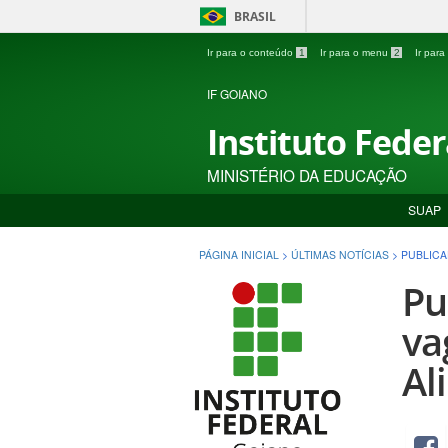
BRASIL
Ir para o conteúdo
1
Ir para o menu
2
Ir par
IF GOIANO
Instituto Fede
MINISTÉRIO DA EDUCAÇÃO
SUAP
PÁGINA INICIAL
>
ÚLTIMAS NOTÍCIAS
>
PUBLICA
Pu
va
Al