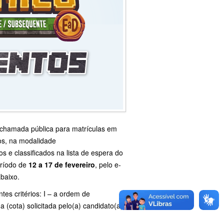
e chamada pública para matrículas em
os, na modalidade
 e classificados na lista de espera do
eríodo de
12 a 17 de fevereiro
, pelo e-
abaixo.
es critérios: I – a ordem de
 (cota) solicitada pelo(a) candidato(a);