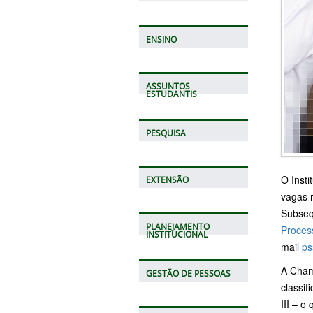
ENSINO
ASSUNTOS
ESTUDANTIS
PESQUISA
O Inst
EXTENSÃO
vagas 
Subseq
PLANEJAMENTO
Process
INSTITUCIONAL
mail
ps
A Cham
GESTÃO DE PESSOAS
classif
III – o