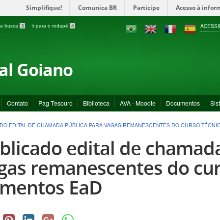
Simplifique!
Comunica BR
Participe
Acesso à infor
ACESSI
a a busca
3
Ir para o rodapé
4
ral Goiano
Contato
Pag Tesouro
Biblioteca
AVA - Moodle
Documentos
Sis
DO EDITAL DE CHAMADA PÚBLICA PARA VAGAS REMANESCENTES DO CURSO TÉCNI
blicado edital de chamada
gas remanescentes do cur
imentos EaD