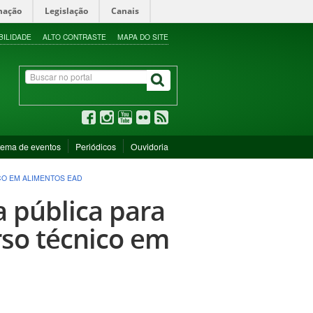
mação
Legislação
Canais
BILIDADE
ALTO CONTRASTE
MAPA DO SITE
tema de eventos
Periódicos
Ouvidoria
CO EM ALIMENTOS EAD
 pública para
so técnico em