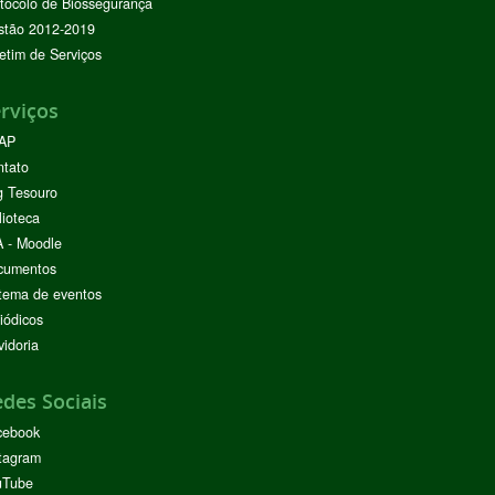
tocolo de Biossegurança
stão 2012-2019
etim de Serviços
rviços
AP
ntato
g Tesouro
lioteca
 - Moodle
cumentos
tema de eventos
iódicos
idoria
des Sociais
cebook
tagram
uTube