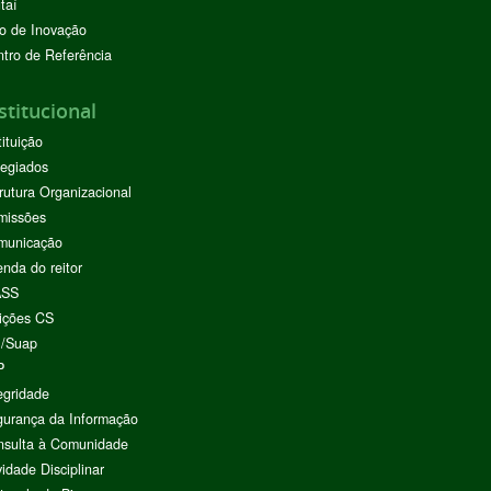
taí
o de Inovação
tro de Referência
stitucional
tituição
egiados
rutura Organizacional
missões
municação
nda do reitor
ASS
ições CS
I/Suap
P
egridade
urança da Informação
nsulta à Comunidade
vidade Disciplinar