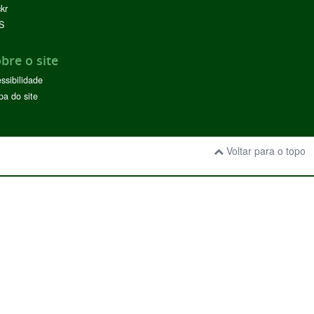
ckr
S
bre o site
ssibilidade
a do site
Voltar para o topo