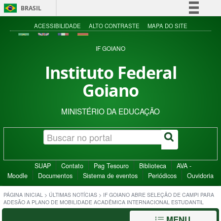
BRASIL
Simplifique!
ACESSIBILIDADE
ALTO CONTRASTE
MAPA DO SITE
Comunica BR
IF GOIANO
Participe
Instituto Federal
Acesso à informação
Goiano
Legislação
Canais
MINISTÉRIO DA EDUCAÇÃO
SUAP
Contato
Pag Tesouro
Biblioteca
AVA -
Moodle
Documentos
Sistema de eventos
Periódicos
Ouvidoria
PÁGINA INICIAL
>
ÚLTIMAS NOTÍCIAS
>
IF GOIANO ABRE SELEÇÃO DE CAMPI PARA
ADESÃO A PLANO DE MOBILIDADE ACADÊMICA INTERNACIONAL ESTUDANTIL
MENU