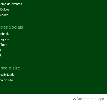
tema de eventos
iódicos
idoria
des Sociais
cebook
tagram
uTube
ckr
S
bre o site
ssibilidade
a do site
Voltar para o topo