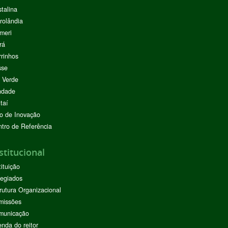
stalina
rolândia
meri
rá
rinhos
sse
 Verde
ndade
taí
o de Inovação
tro de Referência
stitucional
tituição
egiados
rutura Organizacional
missões
municação
nda do reitor