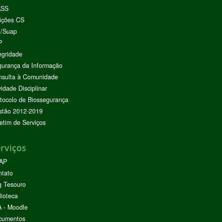
ASS
ições CS
I/Suap
P
egridade
urança da Informação
nsulta à Comunidade
vidade Disciplinar
tocolo de Biossegurança
stão 2012-2019
etim de Serviços
rviços
AP
ntato
g Tesouro
lioteca
 - Moodle
cumentos