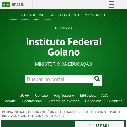
BRASIL
Simplifique!
ACESSIBILIDADE
ALTO CONTRASTE
MAPA DO SITE
Comunica BR
IF GOIANO
Participe
Instituto Federal
Acesso à informação
Goiano
Legislação
Canais
MINISTÉRIO DA EDUCAÇÃO
SUAP
Contato
Pag Tesouro
Biblioteca
AVA -
Moodle
Documentos
Sistema de eventos
Periódicos
Ouvidoria
PÁGINA INICIAL
>
ÚLTIMAS NOTÍCIAS
>
IF GOIANO DIVULGA RESULTADO FINAL DO
PROGRAMA PARTIU IF PARA ESTUDANTES
MENU