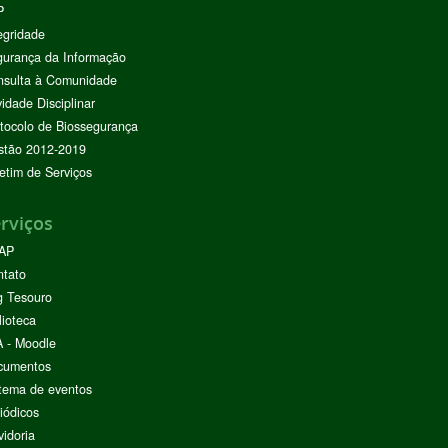
P
egridade
urança da Informação
nsulta à Comunidade
vidade Disciplinar
tocolo de Biossegurança
stão 2012-2019
etim de Serviços
rviços
AP
ntato
g Tesouro
lioteca
 - Moodle
cumentos
tema de eventos
iódicos
idoria