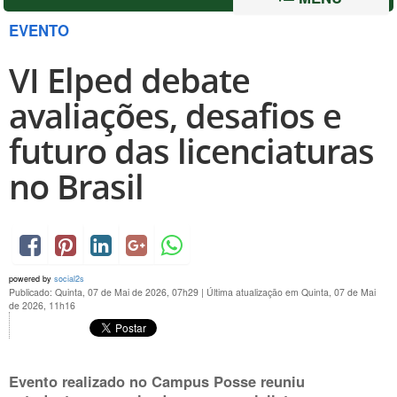
EVENTO
VI Elped debate
avaliações, desafios e
futuro das licenciaturas
no Brasil
powered by
social2s
Publicado: Quinta, 07 de Mai de 2026, 07h29
|
Última atualização em Quinta, 07 de Mai
de 2026, 11h16
Evento realizado no Campus Posse reuniu