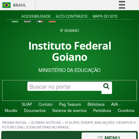
BRASIL
Simplifique!
ACESSIBILIDADE
ALTO CONTRASTE
MAPA DO SITE
Comunica BR
IF GOIANO
Participe
Instituto Federal
Acesso à informação
Goiano
Legislação
Canais
MINISTÉRIO DA EDUCAÇÃO
SUAP
Contato
Pag Tesouro
Biblioteca
AVA -
Moodle
Documentos
Sistema de eventos
Periódicos
Ouvidoria
PÁGINA INICIAL
>
ÚLTIMAS NOTÍCIAS
>
VI ELPED DEBATE AVALIAÇÕES, DESAFIOS E
FUTURO DAS LICENCIATURAS NO BRASIL
MENU