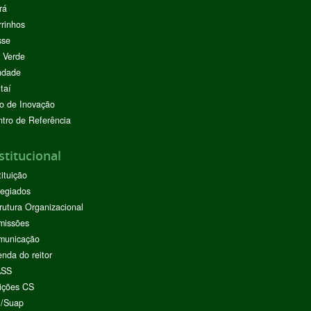
rá
rinhos
sse
 Verde
ndade
taí
o de Inovação
tro de Referência
stitucional
tituição
egiados
rutura Organizacional
missões
municação
nda do reitor
ASS
ições CS
I/Suap