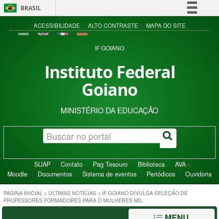
BRASIL
Simplifique!
ACESSIBILIDADE
ALTO CONTRASTE
MAPA DO SITE
Comunica BR
IF GOIANO
Participe
Instituto Federal
Acesso à informação
Goiano
Legislação
Canais
MINISTÉRIO DA EDUCAÇÃO
SUAP
Contato
Pag Tesouro
Biblioteca
AVA -
Moodle
Documentos
Sistema de eventos
Periódicos
Ouvidoria
PÁGINA INICIAL
>
ÚLTIMAS NOTÍCIAS
>
IF GOIANO DIVULGA SELEÇÃO DE
PROFESSORES FORMADORES PARA O MULHERES MIL
MENU