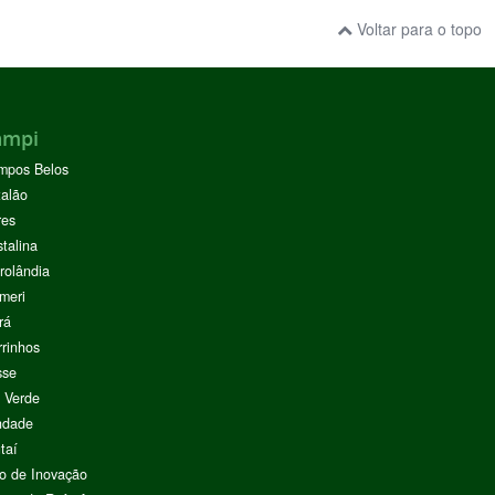
Voltar para o topo
ampi
mpos Belos
alão
res
stalina
rolândia
meri
rá
rinhos
sse
 Verde
ndade
taí
o de Inovação