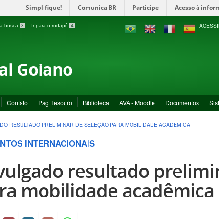
Simplifique!
Comunica BR
Participe
Acesso à infor
ACESSI
a a busca
3
Ir para o rodapé
4
ral Goiano
Contato
Pag Tesouro
Biblioteca
AVA - Moodle
Documentos
Sis
DO RESULTADO PRELIMINAR DE SELEÇÃO PARA MOBILIDADE ACADÊMICA
NTOS INTERNACIONAIS
vulgado resultado prelimi
ra mobilidade acadêmica