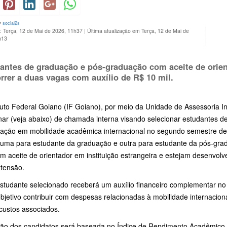
y
social2s
: Terça, 12 de Mai de 2026, 11h37
|
Última atualização em Terça, 12 de Mai de
h13
antes de graduação e pós-graduação com aceite de orien
rrer a duas vagas com auxílio de R$ 10 mil.
tuto Federal Goiano (IF Goiano), por meio da Unidade de Assessoria Int
inar (veja abaixo) de chamada interna visando selecionar estudantes 
ipação em mobilidade acadêmica internacional no segundo semestre de
 uma para estudante da graduação e outra para estudante da pós-grad
 aceite de orientador em instituição estrangeira e estejam desenvolv
xtensão.
studante selecionado receberá um auxílio financeiro complementar no 
bjetivo contribuir com despesas relacionadas à mobilidade internacio
custos associados.
ção dos candidatos será baseada no Índice de Rendimento Acadêmico (