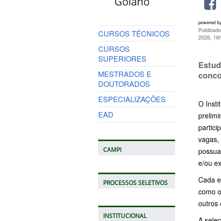
powered b
Publicado
CURSOS TÉCNICOS
2026, 16
CURSOS
SUPERIORES
Estud
MESTRADOS E
conco
DOUTORADOS
ESPECIALIZAÇÕES
O Insti
EAD
prelim
partic
vagas,
CAMPI
possuam
e/ou e
Cada e
PROCESSOS SELETIVOS
como o
outros 
INSTITUCIONAL
A sele