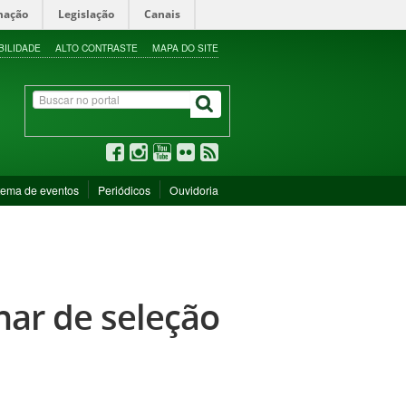
mação
Legislação
Canais
BILIDADE
ALTO CONTRASTE
MAPA DO SITE
tema de eventos
Periódicos
Ouvidoria
nar de seleção