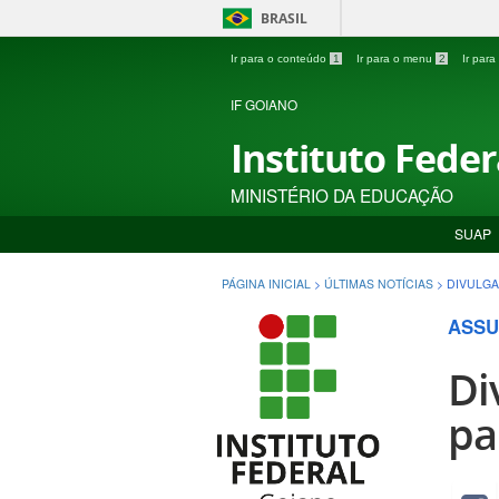
BRASIL
Ir para o conteúdo
1
Ir para o menu
2
Ir par
IF GOIANO
Instituto Fede
MINISTÉRIO DA EDUCAÇÃO
SUAP
PÁGINA INICIAL
>
ÚLTIMAS NOTÍCIAS
>
DIVULGA
ASSU
Di
pa