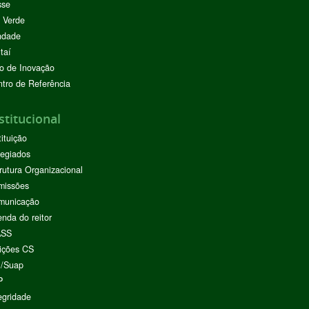
sse
 Verde
ndade
taí
o de Inovação
tro de Referência
stitucional
tituição
egiados
rutura Organizacional
missões
municação
nda do reitor
ASS
ições CS
I/Suap
P
egridade