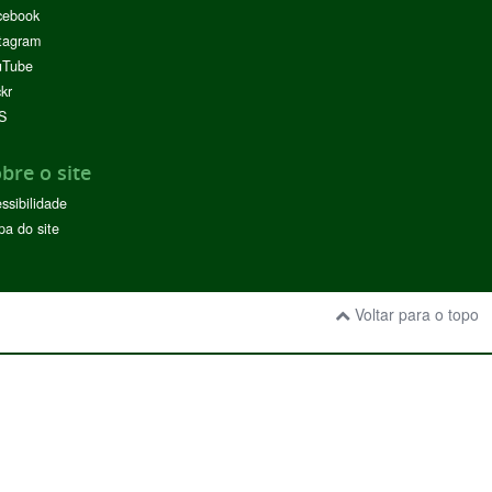
cebook
tagram
uTube
ckr
S
bre o site
ssibilidade
a do site
Voltar para o topo