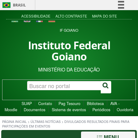
BRASIL
Simplifique!
ACESSIBILIDADE
ALTO CONTRASTE
MAPA DO SITE
Comunica BR
IF GOIANO
Participe
Instituto Federal
Acesso à informação
Goiano
Legislação
Canais
MINISTÉRIO DA EDUCAÇÃO
SUAP
Contato
Pag Tesouro
Biblioteca
AVA -
Moodle
Documentos
Sistema de eventos
Periódicos
Ouvidoria
PÁGINA INICIAL
>
ÚLTIMAS NOTÍCIAS
>
DIVULGADOS RESULTADOS FINAIS PARA
PARTICIPAÇÕES EM EVENTOS
MENU