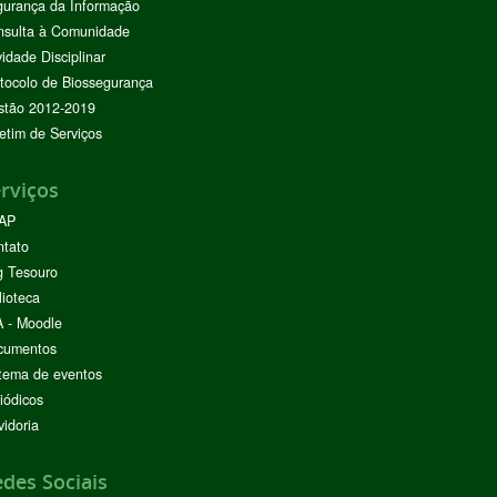
urança da Informação
nsulta à Comunidade
vidade Disciplinar
tocolo de Biossegurança
stão 2012-2019
etim de Serviços
rviços
AP
ntato
g Tesouro
lioteca
 - Moodle
cumentos
tema de eventos
iódicos
idoria
des Sociais