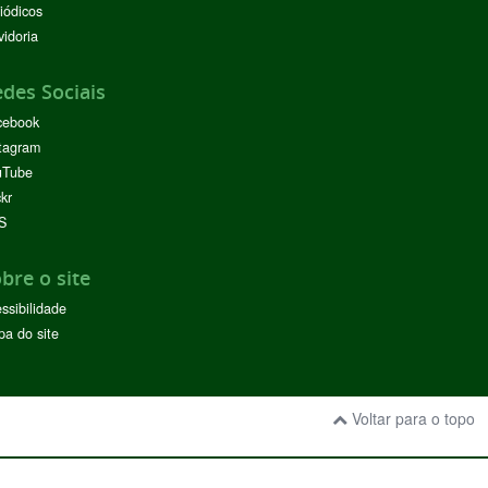
iódicos
idoria
des Sociais
cebook
tagram
uTube
ckr
S
bre o site
ssibilidade
a do site
Voltar para o topo