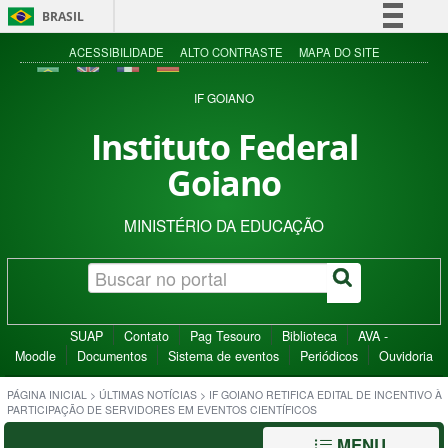
BRASIL
Simplifique!
ACESSIBILIDADE
ALTO CONTRASTE
MAPA DO SITE
Comunica BR
IF GOIANO
Participe
Instituto Federal
Acesso à informação
Goiano
Legislação
Canais
MINISTÉRIO DA EDUCAÇÃO
SUAP
Contato
Pag Tesouro
Biblioteca
AVA -
Moodle
Documentos
Sistema de eventos
Periódicos
Ouvidoria
PÁGINA INICIAL
>
ÚLTIMAS NOTÍCIAS
>
IF GOIANO RETIFICA EDITAL DE INCENTIVO À
PARTICIPAÇÃO DE SERVIDORES EM EVENTOS CIENTÍFICOS
MENU