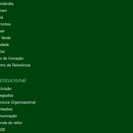
rolândia
meri
rá
rinhos
sse
 Verde
ndade
taí
o de Inovação
tro de Referência
stitucional
tituição
egiados
rutura Organizacional
missões
municação
nda do reitor
ASS