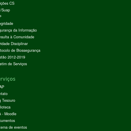
ições CS
I/Suap
P
egridade
urança da Informação
nsulta à Comunidade
vidade Disciplinar
tocolo de Biossegurança
stão 2012-2019
etim de Serviços
rviços
AP
ntato
g Tesouro
lioteca
 - Moodle
cumentos
tema de eventos