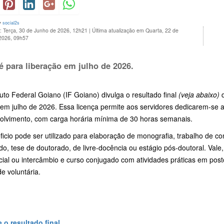
y
social2s
: Terça, 30 de Junho de 2026, 12h21
|
Última atualização em Quarta, 22 de
 2026, 09h57
 é para liberação em julho de 2026.
tuto Federal Goiano (IF Goiano) divulga o resultado final
(veja abaixo)
d
 em julho de 2026. Essa licença permite aos servidores dedicarem-se
olvimento, com carga horária mínima de 30 horas semanais.
icio pode ser utilizado para elaboração de monografia, trabalho de co
o, tese de doutorado, de livre-docência ou estágio pós-doutoral. Vale
cial ou intercâmbio e curso conjugado com atividades práticas em pos
de voluntária.
 o resultado final