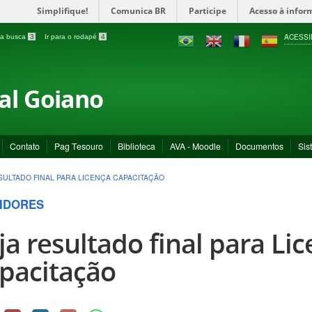
Simplifique!
Comunica BR
Participe
Acesso à infor
ACESSI
a a busca
3
Ir para o rodapé
4
ral Goiano
Contato
Pag Tesouro
Biblioteca
AVA - Moodle
Documentos
Sis
SULTADO FINAL PARA LICENÇA CAPACITAÇÃO
IDORES
ja resultado final para Li
pacitação