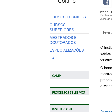
powered b
Publicado
CURSOS TÉCNICOS
Julho de
CURSOS
SUPERIORES
Lista
MESTRADOS E
DOUTORADOS
O Insti
ESPECIALIZAÇÕES
saídas
EAD
desenv
O benef
mestrad
CAMPI
presen
ativida
PROCESSOS SELETIVOS
INSTITUCIONAL
Acesse