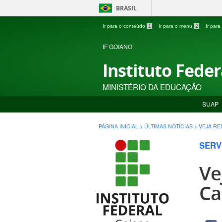
BRASIL
Ir para o conteúdo
1
Ir para o menu
2
Ir par
IF GOIANO
Instituto Fede
MINISTÉRIO DA EDUCAÇÃO
SUAP
PÁGINA INICIAL
>
ÚLTIMAS NOTÍCIAS
>
VEJA RE
SERV
Ve
Ca