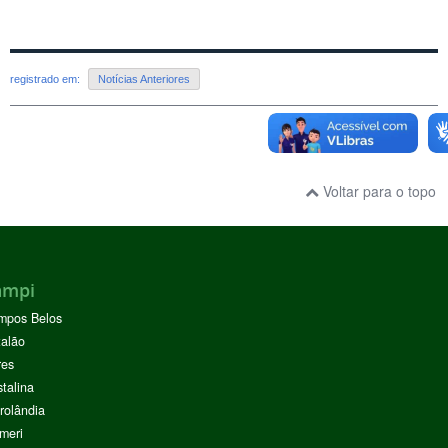
registrado em:
Notícias Anteriores
Voltar para o topo
ampi
mpos Belos
alão
res
stalina
rolândia
meri