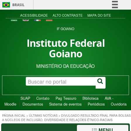
BRASIL
Simplifique!
ACESSIBILIDADE
ALTO CONTRASTE
MAPA DO SITE
Comunica BR
IF GOIANO
Participe
Instituto Federal
Acesso à informação
Goiano
Legislação
Canais
MINISTÉRIO DA EDUCAÇÃO
SUAP
Contato
Pag Tesouro
Biblioteca
AVA -
Moodle
Documentos
Sistema de eventos
Periódicos
Ouvidoria
PÁGINA INICIAL
>
ÚLTIMAS NOTÍCIAS
>
DIVULGADO RESULTADO FINAL PARA BOLSAS
A NÚCLEOS DE INCLUSÃO, DIVERSIDADE E RELAÇÕES ÉTNICO-RACIAIS
MENU