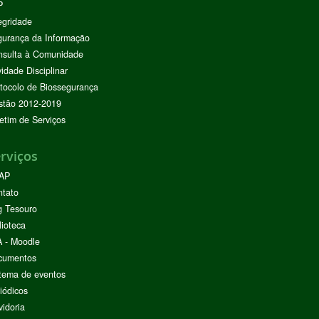
P
egridade
urança da Informação
nsulta à Comunidade
vidade Disciplinar
tocolo de Biossegurança
stão 2012-2019
etim de Serviços
rviços
AP
ntato
g Tesouro
lioteca
 - Moodle
cumentos
tema de eventos
iódicos
idoria