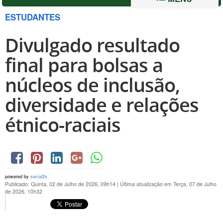
ESTUDANTES
Divulgado resultado
final para bolsas a
núcleos de inclusão,
diversidade e relações
étnico-raciais
powered by
social2s
Publicado: Quinta, 02 de Julho de 2026, 09h14
|
Última atualização em Terça, 07 de Julho
de 2026, 10h32