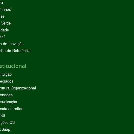
rá
rinhos
sse
 Verde
ndade
taí
o de Inovação
tro de Referência
stitucional
tituição
egiados
rutura Organizacional
missões
municação
nda do reitor
ASS
ições CS
I/Suap