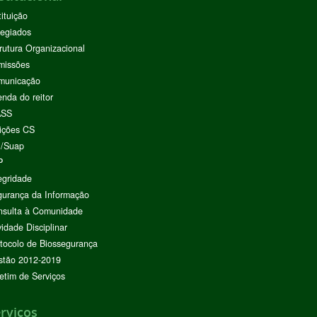
tituição
egiados
rutura Organizacional
missões
municação
nda do reitor
ASS
ições CS
I/Suap
P
egridade
urança da Informação
nsulta à Comunidade
vidade Disciplinar
tocolo de Biossegurança
stão 2012-2019
etim de Serviços
rviços