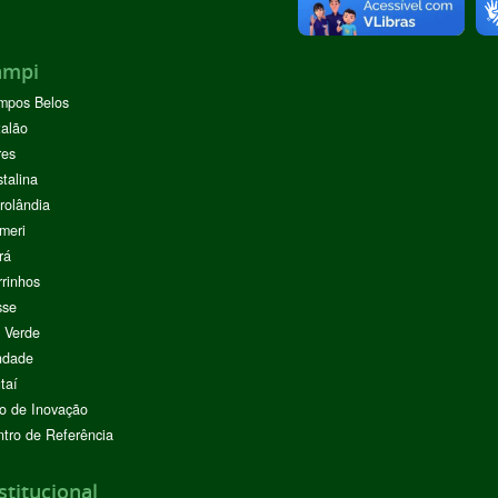
ampi
mpos Belos
alão
res
stalina
rolândia
meri
rá
rinhos
sse
 Verde
ndade
taí
o de Inovação
tro de Referência
stitucional