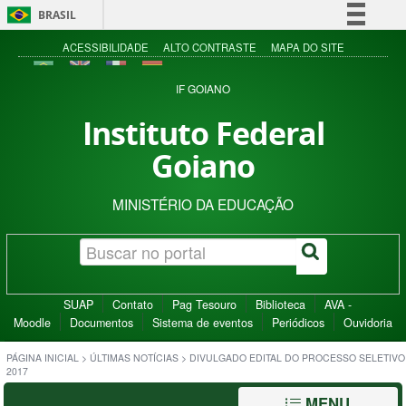
BRASIL
Simplifique!
ACESSIBILIDADE
ALTO CONTRASTE
MAPA DO SITE
Comunica BR
IF GOIANO
Participe
Instituto Federal
Acesso à informação
Goiano
Legislação
Canais
MINISTÉRIO DA EDUCAÇÃO
SUAP
Contato
Pag Tesouro
Biblioteca
AVA -
Moodle
Documentos
Sistema de eventos
Periódicos
Ouvidoria
PÁGINA INICIAL
>
ÚLTIMAS NOTÍCIAS
>
DIVULGADO EDITAL DO PROCESSO SELETIVO
2017
MENU