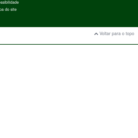
ssibilidade
a do site
Voltar para o topo