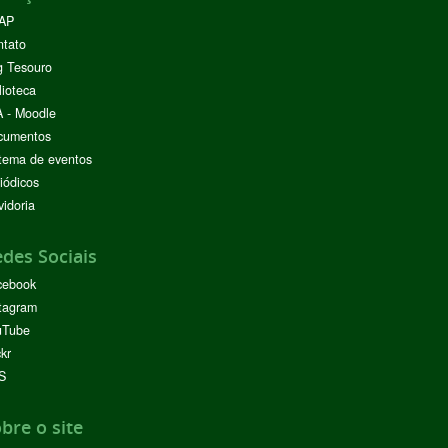
AP
ntato
g Tesouro
lioteca
 - Moodle
cumentos
tema de eventos
iódicos
idoria
des Sociais
cebook
tagram
uTube
ckr
S
bre o site