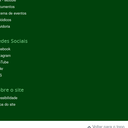
 - Moodle
cumentos
tema de eventos
iódicos
idoria
des Sociais
cebook
tagram
uTube
ckr
S
bre o site
ssibilidade
a do site
Voltar para o topo