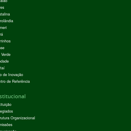
alão
res
stalina
rolândia
meri
rá
rinhos
sse
 Verde
ndade
taí
o de Inovação
tro de Referência
stitucional
tituição
egiados
rutura Organizacional
missões