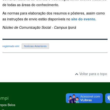
de todas as áreas do conhecimento.
As normas para elaboração dos resumos e pôsteres, assim como
as instruções de envio estão disponíveis no
site do evento.
Núcleo de Comunicação Social - Campus Iporá
registrado em:
Notícias Anteriores
Voltar para o topo
ampi
mpos Belos