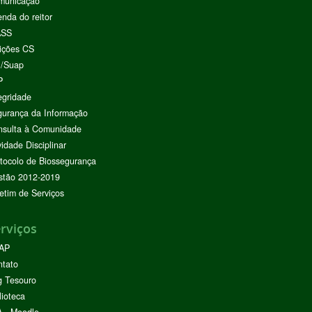
municação
nda do reitor
ASS
ições CS
I/Suap
P
egridade
urança da Informação
nsulta à Comunidade
vidade Disciplinar
tocolo de Biossegurança
stão 2012-2019
etim de Serviços
rviços
AP
ntato
g Tesouro
lioteca