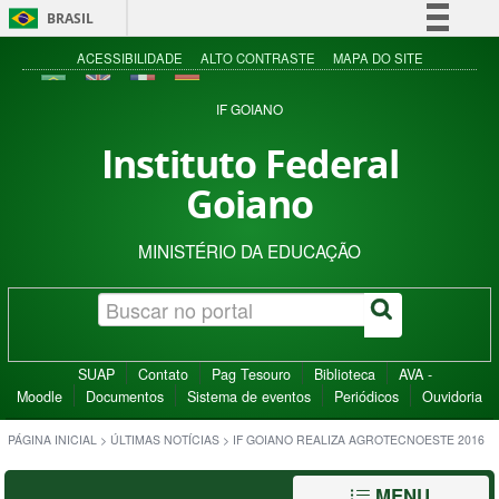
BRASIL
Simplifique!
ACESSIBILIDADE
ALTO CONTRASTE
MAPA DO SITE
Comunica BR
IF GOIANO
Participe
Instituto Federal
Acesso à informação
Goiano
Legislação
Canais
MINISTÉRIO DA EDUCAÇÃO
SUAP
Contato
Pag Tesouro
Biblioteca
AVA -
Moodle
Documentos
Sistema de eventos
Periódicos
Ouvidoria
PÁGINA INICIAL
>
ÚLTIMAS NOTÍCIAS
>
IF GOIANO REALIZA AGROTECNOESTE 2016
MENU