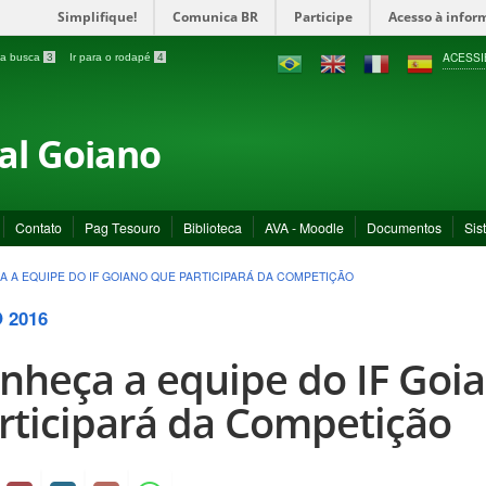
Simplifique!
Comunica BR
Participe
Acesso à infor
ACESSI
a a busca
3
Ir para o rodapé
4
ral Goiano
Contato
Pag Tesouro
Biblioteca
AVA - Moodle
Documentos
Sis
 A EQUIPE DO IF GOIANO QUE PARTICIPARÁ DA COMPETIÇÃO
 2016
nheça a equipe do IF Goi
rticipará da Competição