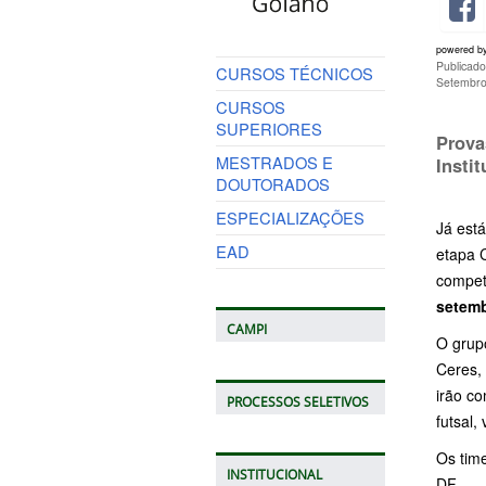
powered b
Publicad
CURSOS TÉCNICOS
Setembro
CURSOS
SUPERIORES
Prova
MESTRADOS E
Insti
DOUTORADOS
ESPECIALIZAÇÕES
Já está
EAD
etapa C
compet
setem
CAMPI
O grup
Ceres,
irão co
PROCESSOS SELETIVOS
futsal,
Os tim
INSTITUCIONAL
DF.