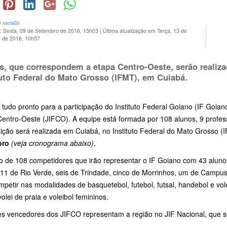
y
social2s
o: Sexta, 09 de Setembro de 2016, 15h03
|
Última atualização em Terça, 13 de
 de 2016, 10h57
s, que correspondem a etapa Centro-Oeste, serão realiza
tuto Federal do Mato Grosso (IFMT), em Cuiabá.
 tudo pronto para a participação do Instituto Federal Goiano (IF Goian
entro-Oeste (JIFCO). A equipe está formada por 108 alunos, 9 profess
ição será realizada em Cuiabá, no Instituto Federal do Mato Grosso (
bro
(veja cronograma abaixo)
.
o de 108 competidores que irão representar o IF Goiano com 43 alun
 11 de Rio Verde, seis de Trindade, cinco de Morrinhos, um de Campus
mpetir nas modalidades de basquetebol, futebol, futsal, handebol e vol
 volei de praia e voleibol femininos.
es vencedores dos JIFCO representam a região no JIF Nacional, que se