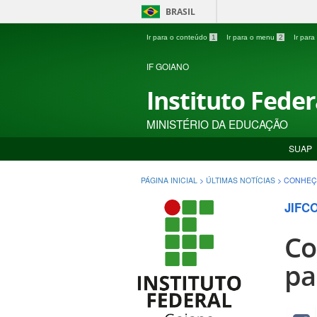
BRASIL
Ir para o conteúdo
1
Ir para o menu
2
Ir par
IF GOIANO
Instituto Fede
MINISTÉRIO DA EDUCAÇÃO
SUAP
PÁGINA INICIAL
>
ÚLTIMAS NOTÍCIAS
>
CONHEÇA
JIFCO
Co
pa