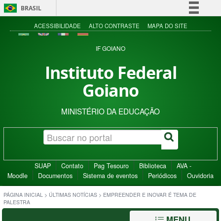
BRASIL
Simplifique!
ACESSIBILIDADE
ALTO CONTRASTE
MAPA DO SITE
Comunica BR
IF GOIANO
Participe
Instituto Federal
Acesso à informação
Goiano
Legislação
Canais
MINISTÉRIO DA EDUCAÇÃO
SUAP
Contato
Pag Tesouro
Biblioteca
AVA -
Moodle
Documentos
Sistema de eventos
Periódicos
Ouvidoria
PÁGINA INICIAL
>
ÚLTIMAS NOTÍCIAS
>
EMPREENDER E INOVAR É TEMA DE
PALESTRA
MENU