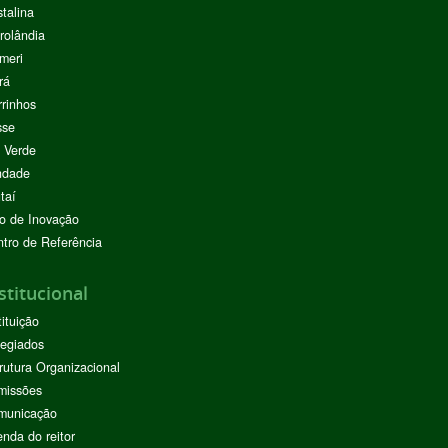
stalina
rolândia
meri
rá
rinhos
sse
 Verde
ndade
taí
o de Inovação
tro de Referência
stitucional
tituição
egiados
rutura Organizacional
missões
municação
nda do reitor