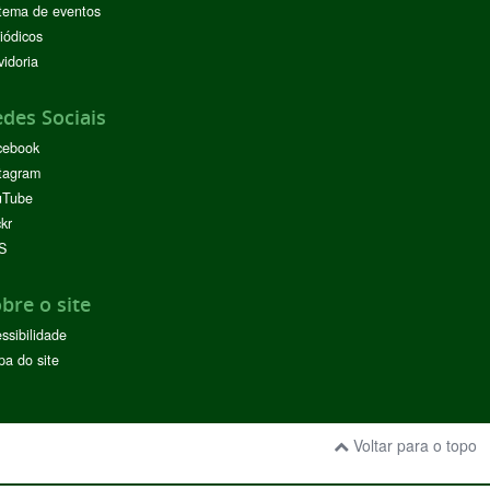
tema de eventos
iódicos
idoria
des Sociais
cebook
tagram
uTube
ckr
S
bre o site
ssibilidade
a do site
Voltar para o topo