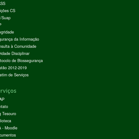
ASS
ições CS
I/Suap
P
egridade
urança da Informação
nsulta à Comunidade
vidade Disciplinar
tocolo de Biossegurança
stão 2012-2019
etim de Serviços
rviços
AP
ntato
g Tesouro
lioteca
 - Moodle
cumentos