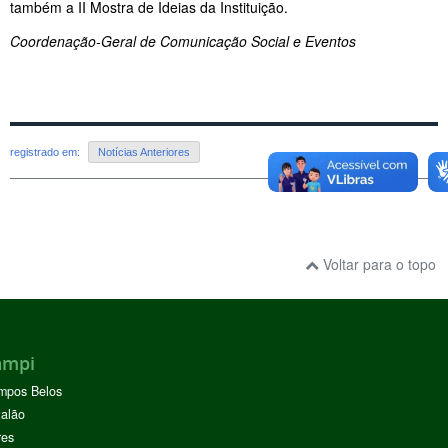
também a II Mostra de Ideias da Instituição.
Coordenação-Geral de Comunicação Social e Eventos
registrado em:
Notícias Anteriores
Voltar para o topo
ampi
mpos Belos
alão
res