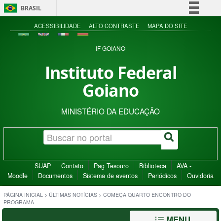
BRASIL
Simplifique!
ACESSIBILIDADE
ALTO CONTRASTE
MAPA DO SITE
Comunica BR
IF GOIANO
Participe
Instituto Federal
Acesso à informação
Goiano
Legislação
Canais
MINISTÉRIO DA EDUCAÇÃO
SUAP
Contato
Pag Tesouro
Biblioteca
AVA -
Moodle
Documentos
Sistema de eventos
Periódicos
Ouvidoria
PÁGINA INICIAL
>
ÚLTIMAS NOTÍCIAS
>
COMEÇA QUARTO ENCONTRO DO
PROGRAMA
MENU