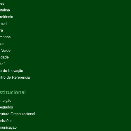
res
stalina
rolândia
meri
rá
rinhos
sse
 Verde
ndade
taí
o de Inovação
tro de Referência
stitucional
tituição
egiados
rutura Organizacional
missões
municação