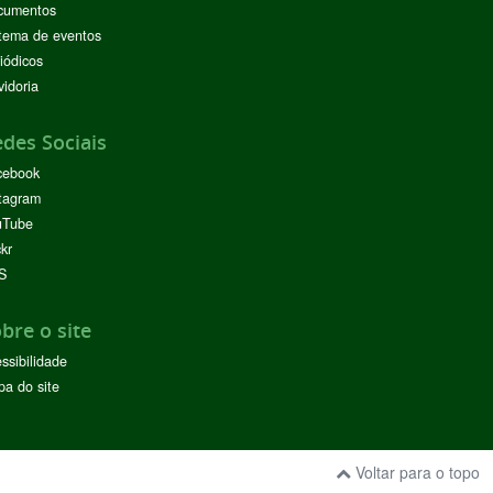
cumentos
tema de eventos
iódicos
idoria
des Sociais
cebook
tagram
uTube
ckr
S
bre o site
ssibilidade
a do site
Voltar para o topo