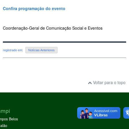
Confira programação do evento
Coordenação-Geral de Comunicação Social e Eventos
registrado em:
Notícias Anteriores
Voltar para o topo
ampi
mpos Belos
alão