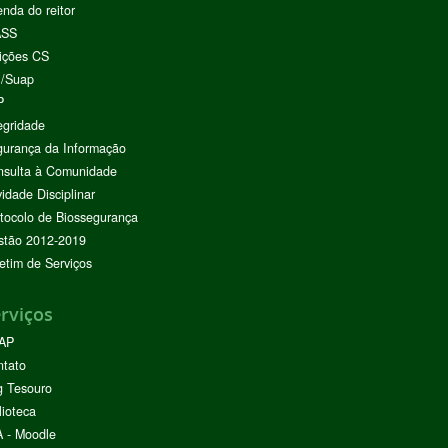
nda do reitor
ASS
ições CS
I/Suap
P
egridade
urança da Informação
nsulta à Comunidade
vidade Disciplinar
tocolo de Biossegurança
stão 2012-2019
etim de Serviços
rviços
AP
ntato
g Tesouro
lioteca
 - Moodle