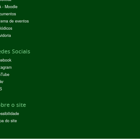
 - Moodle
cumentos
tema de eventos
iódicos
idoria
des Sociais
cebook
tagram
uTube
ckr
S
bre o site
ssibilidade
a do site