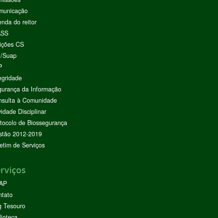
municação
nda do reitor
ASS
ições CS
I/Suap
P
egridade
urança da Informação
nsulta à Comunidade
vidade Disciplinar
tocolo de Biossegurança
stão 2012-2019
etim de Serviços
rviços
AP
ntato
g Tesouro
lioteca