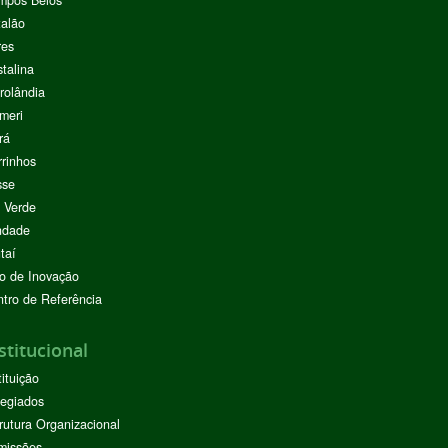
mpos Belos
alão
res
stalina
rolândia
meri
rá
rinhos
sse
 Verde
ndade
taí
o de Inovação
tro de Referência
stitucional
tituição
egiados
rutura Organizacional
missões