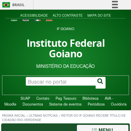
BRASIL
Simplifique!
ACESSIBILIDADE
ALTO CONTRASTE
MAPA DO SITE
Comunica BR
IF GOIANO
Participe
Instituto Federal
Acesso à informação
Goiano
Legislação
Canais
MINISTÉRIO DA EDUCAÇÃO
SUAP
Contato
Pag Tesouro
Biblioteca
AVA -
Moodle
Documentos
Sistema de eventos
Periódicos
Ouvidoria
PÁGINA INICIAL
>
ÚLTIMAS NOTÍCIAS
>
REITOR DO IF GOIANO RECEBE TÍTULO DE
CIDADÃO RIO-VERDENSE
MENU