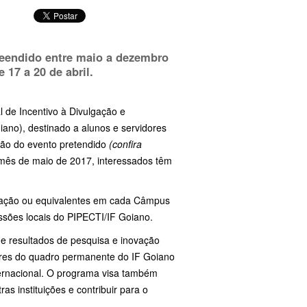
reendido entre maio a dezembro
de
17 a 20 de abril.
l de Incentivo à Divulgação e
iano), destinado a alunos e servidores
ação do evento pretendido
(confira
 mês de maio de 2017, interessados têm
uação ou equivalentes em cada Câmpus
issões locais do PIPECTI/IF Goiano.
de resultados de pesquisa e inovação
idores do quadro permanente do IF Goiano
nternacional. O programa visa também
as instituições e contribuir para o