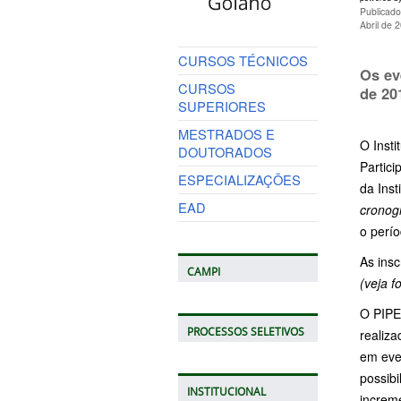
Publicado
Abril de 
CURSOS TÉCNICOS
Os ev
CURSOS
de 20
SUPERIORES
MESTRADOS E
O Insti
DOUTORADOS
Partici
ESPECIALIZAÇÕES
da Inst
EAD
cronog
o perí
As ins
CAMPI
(veja f
O PIPEC
PROCESSOS SELETIVOS
realiza
em even
possibi
INSTITUCIONAL
increme