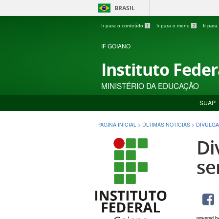
BRASIL
Ir para o conteúdo
1
Ir para o menu
2
Ir par
IF GOIANO
Instituto Fede
MINISTÉRIO DA EDUCAÇÃO
SUAP
PÁGINA INICIAL
>
ÚLTIMAS NOTÍCIAS
>
DIVULGA
Di
se
powered b