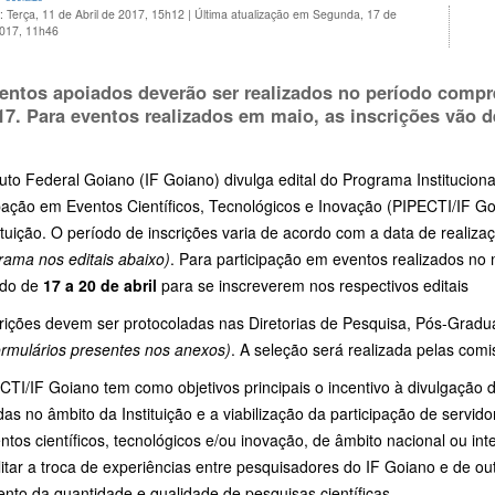
: Terça, 11 de Abril de 2017, 15h12
|
Última atualização em Segunda, 17 de
2017, 11h46
entos apoiados deverão ser realizados no período comp
17. Para eventos realizados em maio, as inscrições vão 
tuto Federal Goiano (IF Goiano) divulga edital do Programa Instituciona
pação em Eventos Científicos, Tecnológicos e Inovação (PIPECTI/IF Go
ituição. O período de inscrições varia de acordo com a data de realiz
rama nos editais abaixo)
. Para participação em eventos realizados no
odo de
17 a 20 de abril
para se inscreverem nos respectivos editais
crições devem ser protocoladas
nas Diretorias de Pesquisa, Pós-Grad
ormulários presentes nos anexos)
. A seleção será realizada pelas com
TI/IF Goiano tem como objetivos principais o incentivo à divulgação 
das no âmbito da Instituição e a viabilização da participação de serv
tos científicos, tecnológicos e/ou inovação, de âmbito nacional ou i
litar a troca de experiências entre pesquisadores do IF Goiano e de outr
nto da quantidade e qualidade de pesquisas científicas.