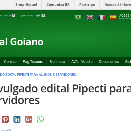
Simplifique!
Comunica BR
Participe
Acesso à infor
ACESSI
a a busca
3
Ir para o rodapé
4
ral Goiano
Contato
Pag Tesouro
Biblioteca
AVA - Moodle
Documentos
Sis
DO EDITAL PIPECTI PARA ALUNOS E SERVIDORES
vulgado edital Pipecti par
rvidores
y
social2s