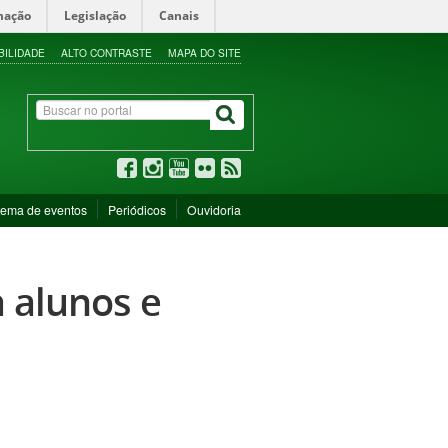
mação
Legislação
Canais
BILIDADE
ALTO CONTRASTE
MAPA DO SITE
tema de eventos
Periódicos
Ouvidoria
a alunos e