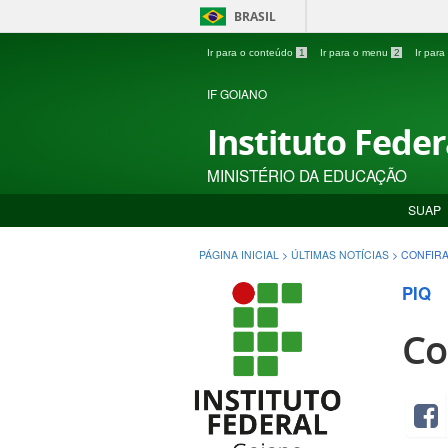
BRASIL
Ir para o conteúdo
1
Ir para o menu
2
Ir par
IF GOIANO
Instituto Fede
MINISTÉRIO DA EDUCAÇÃO
SUAP
PÁGINA INICIAL
>
ÚLTIMAS NOTÍCIAS
>
CONFIR
PIQ
Co