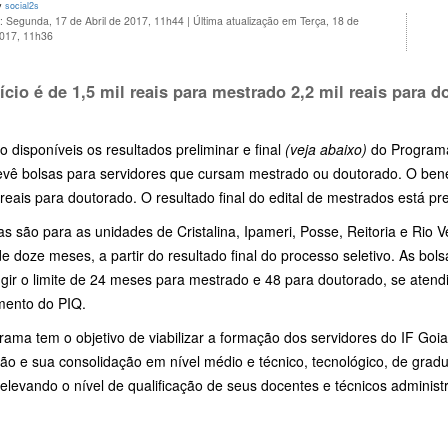
y
social2s
: Segunda, 17 de Abril de 2017, 11h44
|
Última atualização em Terça, 18 de
2017, 11h36
ício é de 1,5 mil reais para mestrado 2,2 mil reais para 
o disponíveis os resultados preliminar e final
(veja abaixo)
do Programa 
evê bolsas para servidores que cursam mestrado ou doutorado. O benef
 reais para doutorado. O resultado final do edital de mestrados está pr
s são para as unidades de Cristalina, Ipameri, Posse, Reitoria e Rio 
e doze meses, a partir do resultado final do processo seletivo. As bo
ngir o limite de 24 meses para mestrado e 48 para doutorado, se atend
mento do PIQ.
ama tem o objetivo de viabilizar a formação dos servidores do IF Goi
ão e sua consolidação em nível médio e técnico, tecnológico, de gra
 elevando o nível de qualificação de seus docentes e técnicos administr