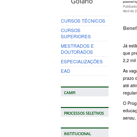
powered b
Publicado
Abril de 
CURSOS TÉCNICOS
Benef
CURSOS
SUPERIORES
MESTRADOS E
Já estã
DOUTORADOS
que pr
2,2 mil
ESPECIALIZAÇÕES
EAD
As vaga
prazo d
até ati
regula
CAMPI
O Progr
educaç
PROCESSOS SELETIVOS
sensu
,
INSTITUCIONAL