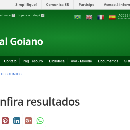
Simplifique!
Comunica BR
Participe
Acesso à infor
ACESSI
a a busca
3
Ir para o rodapé
4
ral Goiano
Contato
Pag Tesouro
Biblioteca
AVA - Moodle
Documentos
Sis
A RESULTADOS
nfira resultados