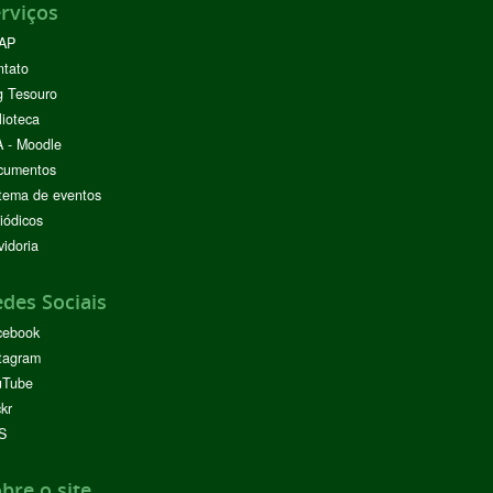
rviços
AP
ntato
g Tesouro
lioteca
 - Moodle
cumentos
tema de eventos
iódicos
idoria
des Sociais
cebook
tagram
uTube
ckr
S
bre o site