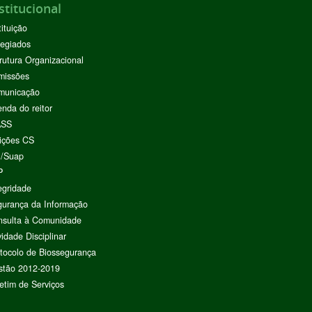
stitucional
tituição
egiados
rutura Organizacional
missões
municação
nda do reitor
ASS
ições CS
I/Suap
P
egridade
urança da Informação
nsulta à Comunidade
vidade Disciplinar
tocolo de Biossegurança
stão 2012-2019
etim de Serviços