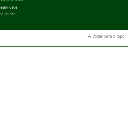
ssibilidade
a do site
Voltar para o topo