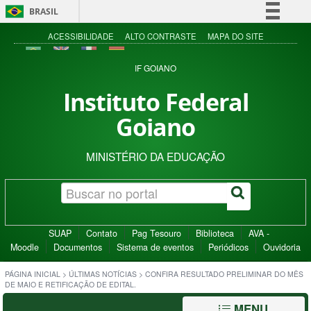
BRASIL
Simplifique!
ACESSIBILIDADE
ALTO CONTRASTE
MAPA DO SITE
Comunica BR
IF GOIANO
Participe
Instituto Federal
Acesso à informação
Goiano
Legislação
Canais
MINISTÉRIO DA EDUCAÇÃO
SUAP
Contato
Pag Tesouro
Biblioteca
AVA -
Moodle
Documentos
Sistema de eventos
Periódicos
Ouvidoria
PÁGINA INICIAL
>
ÚLTIMAS NOTÍCIAS
>
CONFIRA RESULTADO PRELIMINAR DO MÊS
DE MAIO E RETIFICAÇÃO DE EDITAL.
MENU