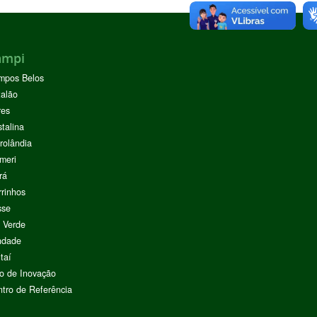
ampi
mpos Belos
alão
res
stalina
rolândia
meri
rá
rinhos
sse
 Verde
ndade
taí
o de Inovação
tro de Referência