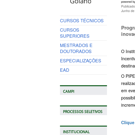
powered b
Publicad
Junho de
CURSOS TÉCNICOS
Progr
CURSOS
inova
SUPERIORES
MESTRADOS E
DOUTORADOS
O Insti
Incenti
ESPECIALIZAÇÕES
destina
EAD
O PIPEC
realiza
em even
CAMPI
possibi
increme
PROCESSOS SELETIVOS
Clique
INSTITUCIONAL