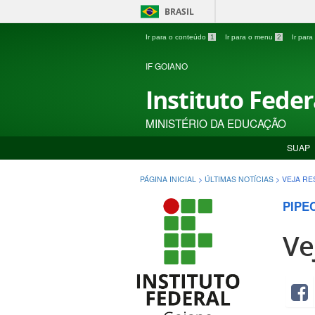
BRASIL
Ir para o conteúdo
1
Ir para o menu
2
Ir par
IF GOIANO
Instituto Fede
MINISTÉRIO DA EDUCAÇÃO
SUAP
PÁGINA INICIAL
>
ÚLTIMAS NOTÍCIAS
>
VEJA RE
PIPE
Ve