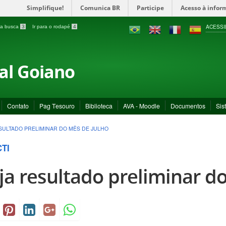
Simplifique!
Comunica BR
Participe
Acesso à infor
ACESSI
a a busca
3
Ir para o rodapé
4
ral Goiano
Contato
Pag Tesouro
Biblioteca
AVA - Moodle
Documentos
Sis
SULTADO PRELIMINAR DO MÊS DE JULHO
CTI
ja resultado preliminar d