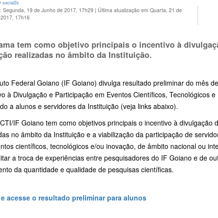
y
social2s
o: Segunda, 19 de Junho de 2017, 17h29
|
Última atualização em Quarta, 21 de
 2017, 17h16
ama tem como objetivo principais o incentivo à divulgaç
ção realizadas no âmbito da Instituição.
tuto Federal Goiano (IF Goiano) divulga resultado preliminar do mês de
vo à Divulgação e Participação em Eventos Científicos, Tecnológicos 
do a alunos e servidores da Instituição (veja links abaixo).
TI/IF Goiano tem como objetivos principais o incentivo à divulgação 
das no âmbito da Instituição e a viabilização da participação de serv
tos científicos, tecnológicos e/ou inovação, de âmbito nacional ou i
litar a troca de experiências entre pesquisadores do IF Goiano e de outr
nto da quantidade e qualidade de pesquisas científicas.
 e acesse o resultado preliminar para alunos