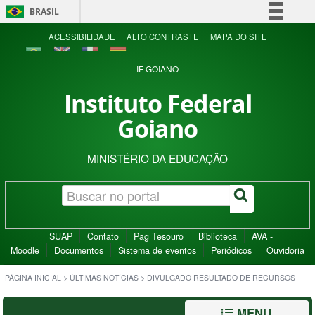
BRASIL
Simplifique!
ACESSIBILIDADE
ALTO CONTRASTE
MAPA DO SITE
Comunica BR
IF GOIANO
Participe
Instituto Federal
Acesso à informação
Goiano
Legislação
Canais
MINISTÉRIO DA EDUCAÇÃO
SUAP
Contato
Pag Tesouro
Biblioteca
AVA -
Moodle
Documentos
Sistema de eventos
Periódicos
Ouvidoria
PÁGINA INICIAL
>
ÚLTIMAS NOTÍCIAS
>
DIVULGADO RESULTADO DE RECURSOS
MENU