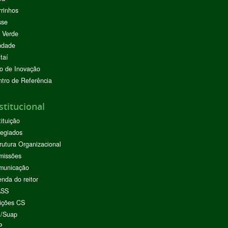
rinhos
sse
 Verde
ndade
taí
o de Inovação
tro de Referência
stitucional
tituição
egiados
rutura Organizacional
missões
municação
nda do reitor
ASS
ições CS
I/Suap
P