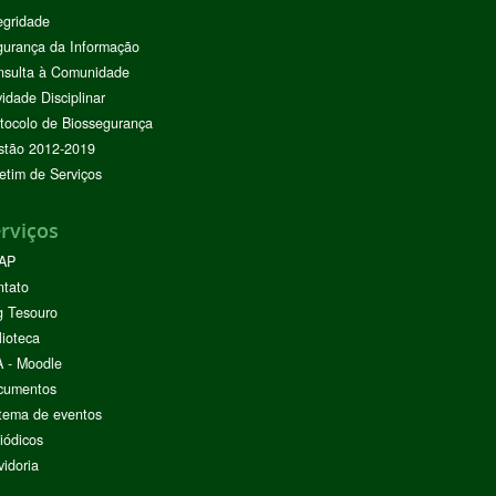
egridade
urança da Informação
nsulta à Comunidade
vidade Disciplinar
tocolo de Biossegurança
stão 2012-2019
etim de Serviços
rviços
AP
ntato
g Tesouro
lioteca
 - Moodle
cumentos
tema de eventos
iódicos
idoria