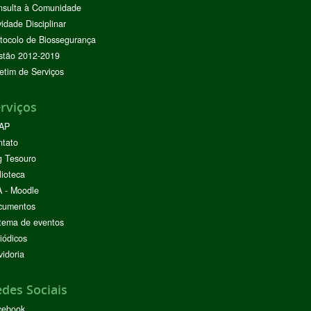
nsulta à Comunidade
vidade Disciplinar
tocolo de Biossegurança
stão 2012-2019
etim de Serviços
rviços
AP
ntato
g Tesouro
lioteca
 - Moodle
cumentos
tema de eventos
iódicos
idoria
des Sociais
cebook