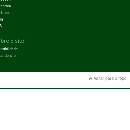
tagram
uTube
ckr
S
bre o site
ssibilidade
a do site
Voltar para o topo