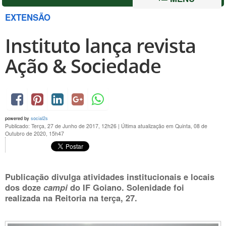
EXTENSÃO
Instituto lança revista
Ação & Sociedade
powered by
social2s
Publicado: Terça, 27 de Junho de 2017, 12h26
|
Última atualização em Quinta, 08 de
Outubro de 2020, 15h47
Publicação divulga atividades institucionais e locais
dos doze
campi
do IF Goiano. Solenidade foi
realizada na Reitoria na
terça, 27
.