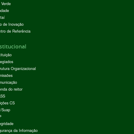
 Verde
ndade
taí
o de Inovação
tro de Referência
stitucional
tituição
egiados
rutura Organizacional
missões
municação
nda do reitor
ASS
ições CS
I/Suap
P
egridade
urança da Informação