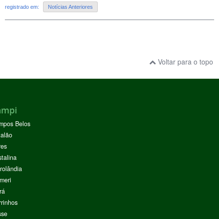
registrado em:
Notícias Anteriores
Voltar para o topo
ampi
mpos Belos
alão
res
stalina
rolândia
meri
rá
rinhos
sse