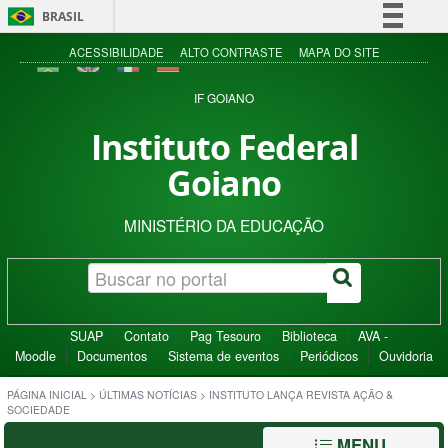
BRASIL
Simplifique!
ACESSIBILIDADE
ALTO CONTRASTE
MAPA DO SITE
Comunica BR
IF GOIANO
Participe
Instituto Federal
Acesso à informação
Goiano
Legislação
Canais
MINISTÉRIO DA EDUCAÇÃO
SUAP
Contato
Pag Tesouro
Biblioteca
AVA -
Moodle
Documentos
Sistema de eventos
Periódicos
Ouvidoria
PÁGINA INICIAL
>
ÚLTIMAS NOTÍCIAS
>
INSTITUTO LANÇA REVISTA AÇÃO &
SOCIEDADE
MENU