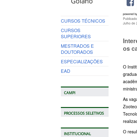
powered b
Publicad
CURSOS TÉCNICOS
Julho de
CURSOS
SUPERIORES
Inte
MESTRADOS E
os c
DOUTORADOS
ESPECIALIZAÇÕES
O Insti
EAD
gradua
acadêm
minist
CAMPI
As vag
Zootecn
Tecnol
PROCESSOS SELETIVOS
realiza
O resul
INSTITUCIONAL