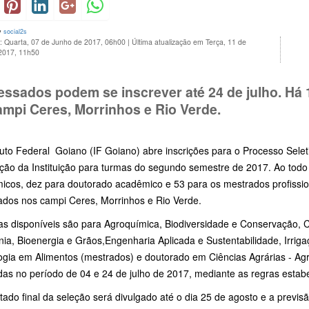
y
social2s
o: Quarta, 07 de Junho de 2017, 06h00
|
Última atualização em Terça, 11 de
 2017, 11h50
ressados podem se inscrever até 24 de julho. Há
ampi Ceres, Morrinhos e Rio Verde.
tuto Federal Goiano (IF Goiano) abre inscrições para o Processo Sele
ção da Instituição para turmas do segundo semestre de 2017. Ao tod
icos, dez para doutorado acadêmico e 53 para os mestrados profissio
rados nos campi Ceres, Morrinhos e Rio Verde.
as disponíveis são para Agroquímica, Biodiversidade e Conservação, C
ia, Bioenergia e Grãos,Engenharia Aplicada e Sustentabilidade, Irriga
ogia em Alimentos (mestrados) e doutorado em Ciências Agrárias - Ag
das no período de 04 e 24 de julho de 2017, mediante as regras estabel
tado final da seleção será divulgado até o dia 25 de agosto e a previsã