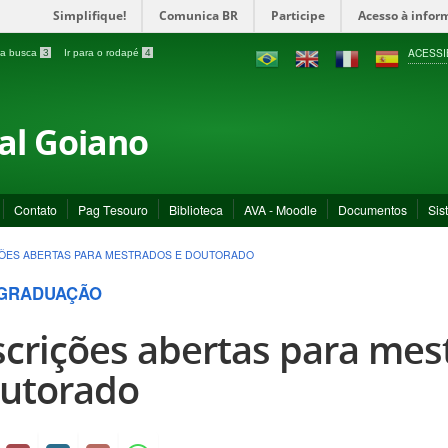
Simplifique!
Comunica BR
Participe
Acesso à infor
ACESSI
a a busca
3
Ir para o rodapé
4
ral Goiano
Contato
Pag Tesouro
Biblioteca
AVA - Moodle
Documentos
Sis
ÕES ABERTAS PARA MESTRADOS E DOUTORADO
GRADUAÇÃO
scrições abertas para mes
utorado