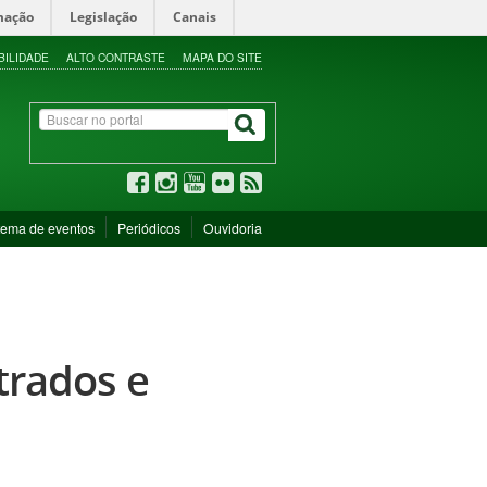
mação
Legislação
Canais
BILIDADE
ALTO CONTRASTE
MAPA DO SITE
tema de eventos
Periódicos
Ouvidoria
trados e