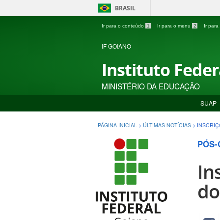
BRASIL
Ir para o conteúdo
1
Ir para o menu
2
Ir par
IF GOIANO
Instituto Fede
MINISTÉRIO DA EDUCAÇÃO
SUAP
PÁGINA INICIAL
>
ÚLTIMAS NOTÍCIAS
>
INSCRIÇ
PÓS-
In
do